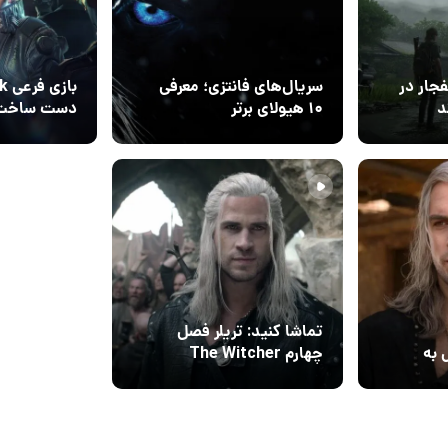
جار در
سریال‌های فانتزی؛ معرفی
د
۱۰ هیولای برتر
دست ساخت ق
16 مهر 1404
۰
تماشا کنید: تریلر فصل
 به
چهارم The Witcher
گرالت را در جستجوی
سیری نشان می‌دهد