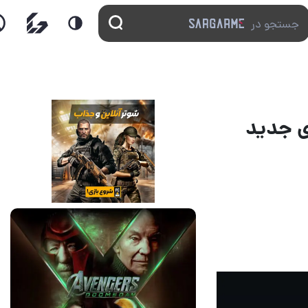
The Witc بیش از 50 نیروی جدید
13 مرداد 1405
17