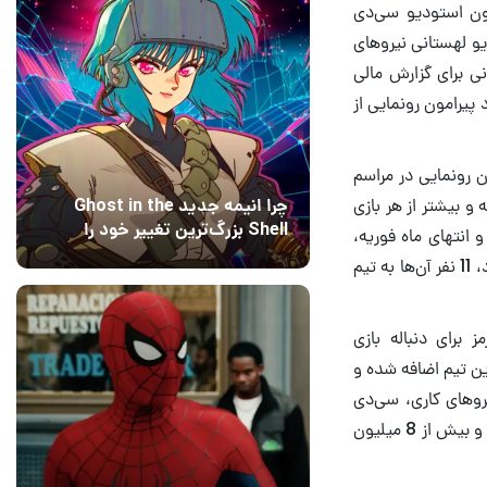
ون استودیو سی‌دی
 استودیو لهستانی نیروهای
نی برای گزارش مالی
ر بازی Cyberpunk 2077 و اشتیاق موجود پیرامون رونمایی از
 به این مسئله اشاره داشت که تریلر بازی The Witcher 4 از زمان رونمایی در مراسم
شته و بیشتر از هر بازی
چرا انیمه جدید Ghost in the
Shell بزرگ‌ترین تغییر خود را
انتهای ماه فوریه،
اعمال کرده است؟ کارگردانان
12 مرداد 1405
15
استودیو سازنده The Witcher 4 تعداد 57 نیروی جدید را استخدام کرده است. از این تعداد، 11 نفر آن‌ها به تیم
پاسخ می‌دهند
 برای دنباله بازی
2 توسعه دهنده جدید به این تیم اضافه شده و
دام نیروهای کاری، سی‌دی
پراجکت رد اعلام کرده بود که بازی Cyberpunk 2077 به فروش 30 میلیون نسخه‌ای رسیده و بیش از 8 میلیون