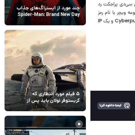
 یا هر بازی دیگری از سوی سی‌دی پراجکت رد
چند مورد از ایستراگ‌های جذاب
از مجموعه ویچر با نام رمز
Spider-Man: Brand New Day
Sirius هنوز در مرحله پیش تولید قرار دارد و نسخه بازسازی اولین قسمت از ویچر، دنباله Cyberpunk و یک IP
فاش شدند
12 مرداد 1405
5
۵ فیلم مورد انتظاری که
کریستوفر نولان باید پس از
ادیسه بسازد
12 مرداد 1405
2