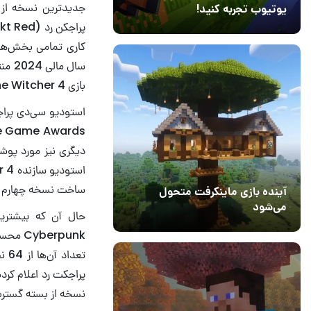
جدیدترین نسخه از
یوتیوب تجربه کنید!
10 مرداد 1405
41
کاری تمامی بخش‌های 
بازی The Witcher 4 و روند تولید آن اشاره داشته است.
دیگری نیز مورد پوش
ساخت نسخه چهارم ویچر 
آینده بازی ماینکرفت متحول
می‌شود
حال آن که بیشترین 
18 تیر 1405
5
نسخه از بسته گسترش دهنده تحسین ش