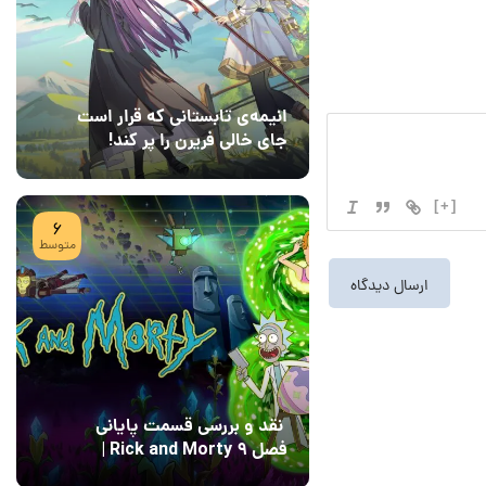
انیمه‌ی تابستانی که قرار است
جای خالی فریرن را پر کند!
08 مرداد 1405
7
[+]
6
متوسط
نقد و بررسی قسمت پایانی
فصل ۹ Rick and Morty |
پایان رویایی با Field of
04 مرداد 1405
15