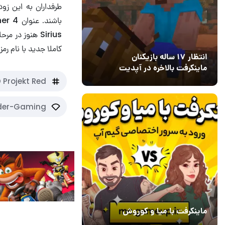
کاملا جدید با نام رمز Hadar در مرحله ایده‌پردازی قرار دارند
انتظار ۱۷ ساله بازیکنان
ماینکرفت بالاخره در آپدیت
جدید بازی به پایان رسید
 Projekt Red
13 اسفند 1403
19
ider-Gaming
ماینکرفت با میا و کوروش
30 دی 1403
7