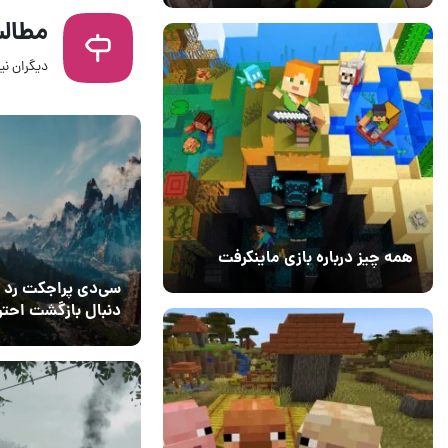
مطالب
دیگران نیز
01 تیر 1405
۰
همه چیز درباره بازی ماینکرفت
20 بهمن 1403
۰
سی‌دی پراجکت رد ب
دنبال بازگشت احتر
کامل
24 آبان 1404
۱
Witcher 4 است