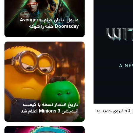
مارول: پایان فیلم Avengers:
Doomsday همه را شوکه
می‌کند!
14 مرداد 1405
۱
تاریخ انتشار نسخه با کیفیت
در طول یک ماه اخیر تیم سازنده بازی The Witcher 4 در استودیو سی‌دی پراجکت رد بیش از 50 نیروی جدید به
انیمیشن Minions 3 اعلام شد
13 مرداد 1405
۰