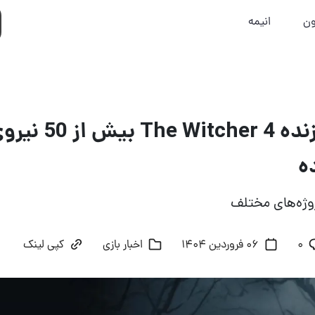
ون
انیمه
استودیو سازنده her 4
ه
روژه‌های مختلف
۰
06 فروردین 1404
اخبار بازی
کپی لینک