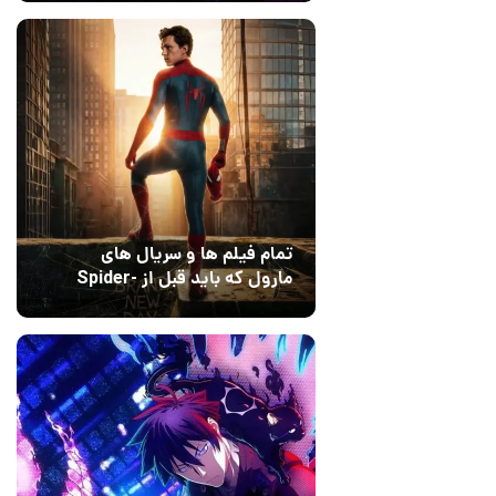
Dreams
تمام فیلم ها و سریال های
مارول که باید قبل از Spider-
Man: Brand New Day تماشا
10 مرداد 1405
۰
کنید