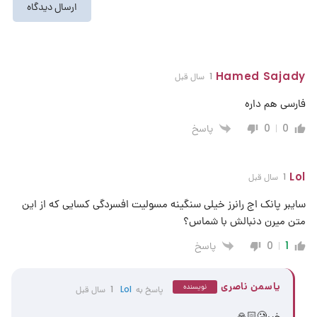
Hamed Sajady
1 سال قبل
فارسی هم داره
پاسخ
0
0
Lol
1 سال قبل
سایبر پانک اج رانرز خیلی سنگینه مسولیت افسردگی کسایی که از این
متن میرن دنبالش با شماس؟
پاسخ
0
1
یاسمن ناصری
نویسنده
پاسخ به
Lol
1 سال قبل
خیر🥲🙏🏻