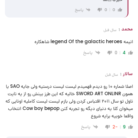
پاسخ
0
0
محمد
1 سال قبل
انیمه legend Of the galactic heroes شاهکاره
پاسخ
0
4
سالار
1 سال قبل
اصلا شماره ۱۰ رو دیدم فهمیدم لیست لیست درستیه ولی جایه SAO یا
همون SWORD ART ONLINR خالیه که این طرز بینش رو از یه نایت
ناول تو سال ۲۰۱۱ اقتباس کردن ولی بازم لیست لیست کاملیه اونایی که
میخوان کلا یه دنیای دیگه رو تجربه کنن Cow boy bepop انتخاب
واقعا خوبیه برايه شروع
پاسخ
-2
9