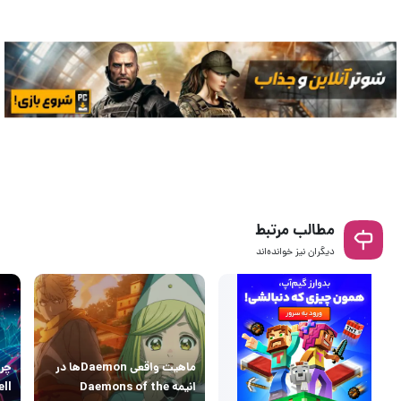
مطالب مرتبط
دیگران نیز خوانده‌اند
ماهیت واقعی Daemonها در
انیمه Daemons of the