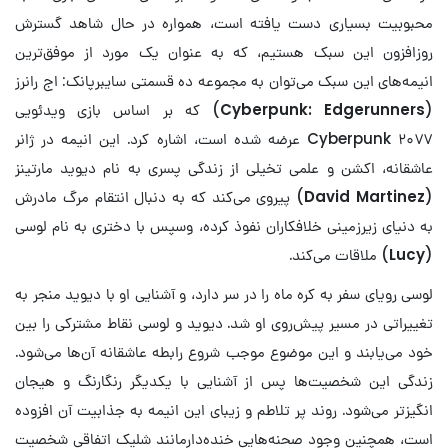
محبوبیت بسیاری دست یافته است، همواره در حال شاهد گسترش
روزافزون این سبک هستیم، که به عنوان یک مورد از موفق‌ترین
انیمه‌های این سبک می‌توان به مجموعه ده قسمتی سایبرپانک: اج رانرز
(
Cyberpunk: Edgerunners
) که بر اساس بازی ویدئویی
Cyberpunk ۲۰۷۷ عرضه شده است، اشاره کرد. این انیمه در ژانر
عاشقانه، اکشن و علمی تخیلی از زندگی پسری به نام دیوید مارتینز
(
David Martinez
) پیروی می‌کند که به دنبال انتقام مرگ مادرش
به دنیای زیرزمینی خلافکاران نفوذ کرده، وسپس با دختری به نام لوسی
(
Lucy
) ملاقات می‌کند.
لوسی رویای سفر به کره ماه را در سر دارد، و آشنایی او با دیوید منجر به
تغییراتی در مسیر پیش‌روی او شد. دیوید و لوسی نقاط مشترکی را بین
خود می‌یابند و این موضوع موجب شروع رابطه عاشقانه آن‌ها می‌شود.
زندگی این شخصیت‌ها پس از آشنایی با یکدیگر رنگارنگ و هیجان
انگیزتر می‌شود. روند پر تلاطم و زیبای این انیمه به جذابیت آن افزوده
است، همچنین وجود صحنه‌هایی خنده‌دارمانند شلیک اتفاقی شخصیت