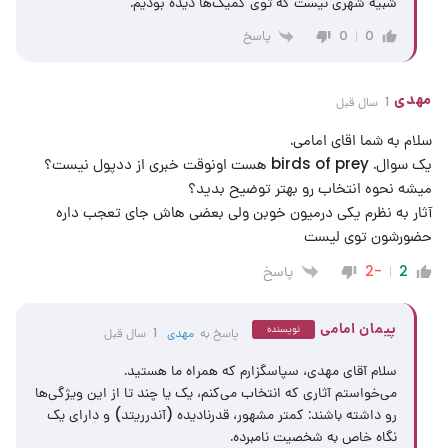
شبیه شهری نیست که توی کمیک‌ها دیده بودیم.
پاسخ
0
0
مهدی
1 سال قبل
سلام به شما اقای امامی.
یک سوال. birds of prey هست اونوقت خبری از ددپول نیست؟
میشه نحوه انتخاب رو بهتر توضیح بدید؟
آثار به نظرم یکی درمیون خوبن ولی بعضی هاش جای تعجب داره
حضورشون توی لیست
پاسخ
-2
2
پیمان امامی
نویسنده
پاسخ به
مهدی
1 سال قبل
سلام آقای مهدی، سپاسگزارم که همراه ما هستید.
می‌خواستم آثاری که انتخاب می‌کنم، یک یا چند تا از این ویژگی‌ها
رو داشته باشند: کمتر مشهور، قدرنادیده (آندرریتد) و دارای یک
نگاه خاص به شخصیت نامبرده.