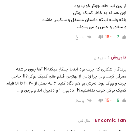
از بین اینا فقط جوکر خوب بود
اون هم نه به خاطر کمیک بوکی
بلکه واسه اینکه داستان مستقل و سنگینی داشت
و منظور و حس رو می رسوند
پاسخ
-16
7
داریوش
1 سال قبل
پرندگان شکاری که چرت بود اینجا چیکار میکنه؟! آها چون نوشته
معرفی کرد… ولی چرا زدین از بهترین فیلم های کمیک بوکی؟!! حاجی
چرت و ووک بود. نمرش رو هم نگاه کنید ۶ عه یعنی از ۲۰۲۰ تا الا فیلم
کمیک بوکی خوب نداشتیم؟!! ددپول ۲ و ددپول اند ولورین و …
پاسخ
-15
6
Encomic fan
1 سال قبل