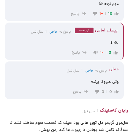
مهم نیَته 😂
پاسخ
-1
13
پیمان امامی
نویسنده
پاسخ به
حاجی
1 سال قبل
🙏🌷
پاسخ
-1
3
مملی
پاسخ به
حاجی
1 سال قبل
وتی حبروکا پرنته
پاسخ
0
0
رایان گاسلینگ
1 سال قبل
هل‌بوی گریمو دل تورو عالی بود حیف که قسمت سوم ساخته نشد تا
سه‌گانه کامل شه بجاش با ریبوت‌ها گند زدن بهش .