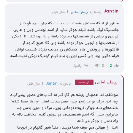
Jantin
پاسخ به
پیمان امامی
1 سال قبل
منظور از اینکه مستقل هست این نیست که جزو سری فرنچایز
جاستیگ لیگ باشه. فیلم جوکر شاید از اسم توماس وین و هارلی
کویین و بعضی از شخصیتها نام برده باشه و یه برداشتی از از یکی
از شخصیتها و ارجین جوکر بوده باشه ولی کلا هیچ کدوم از
فاکتورها و پروتکول های کمیکش رو رعایت نکرده. قسمت اولش
فیلم عالیی بود ولی کسی اون رو بنام فیلم کومیک بوکی نمیشناسه.
پاسخ
0
2
پیمان امامی
نویسنده
پاسخ به
Jantin
1 سال قبل
موافقم، اما همچنان ریشه هر کاراکتر به کتاب‌های مصور برمی‌گرده.
چرا این حرف رو می‌زنم؟ چون خصوصیات اصلی اون‌ها حفظ شده:
خنده‌های بلند جوکر، ثروت توماس وین، مرگ والدین بتمن و…
بنابراین حتی اگه اسم شخصیت‌ها رو عوض کنیم، مخاطب بازم به
یاد بتمن و جوکر می‌افته.
البته از جهاتی هم حرف شما درسته. مثلاً شهر گاتهام در این‌جا