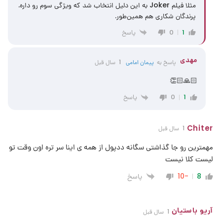
مثلا فیلم Joker به این دلیل انتخاب شد که ویژگی سوم رو داره.
پرندگان شکاری هم همین‌طور.
پاسخ
0
1
مهدی
پاسخ به
پیمان امامی
1 سال قبل
🙏🏻👏🏻
پاسخ
0
1
Chiter
1 سال قبل
مهمترین رو جا گذاشتی سگانه ددپول از همه ی اینا سر تره اون وقت تو
لیست کلا نیست
پاسخ
-10
8
آریو باستیان
1 سال قبل