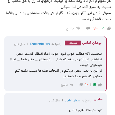
هر کدوم از آثار نام برده شده یا کیفیت درخوری ندارن یا حق مطلب رو
نسبت به منبع اقتباص ادا نمیکن
معرفی کردن این آثار جوری که انگار ارزش وقت تماشاچی رو دارن واقعا
حرکت قشنگی نیست
پاسخ
-13
4
پیمان امامی
نویسنده
پاسخ به
Encomic fan
1 سال قبل
ببخشید اگه مطلب خوبی نبود. خودم اصلا انتظار کامنت منفی
نداشتم، اما الآن می‌بینم که خیلی از دوستان _ مثل شما _ ابراز
نارضایتی کردند.
از این به بعد، سعی می‌کنم در انتخاب فیلم‌ها بیشتر دقت کنم.
ممنون که همراه ما هستید.
پاسخ
-1
15
حاجی
پاسخ به
پیمان امامی
1 سال قبل
کارت درسته آقای امامی