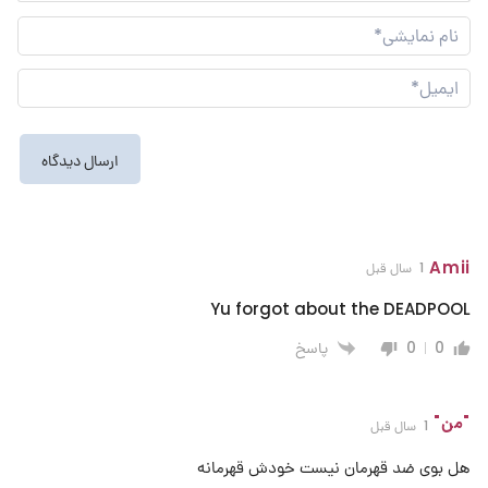
نام
نما
ایم
Amii
1 سال قبل
Yu forgot about the DEADPOOL
پاسخ
0
0
"من"
1 سال قبل
هل بوی ضد قهرمان نیست خودش قهرمانه