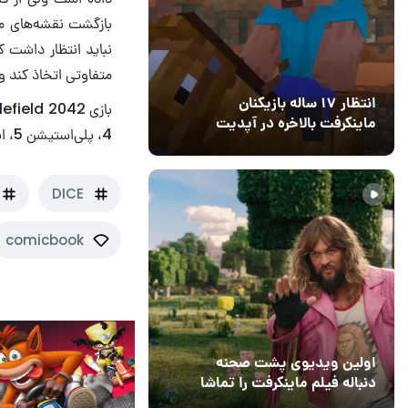
بازگشت نقشه‌های مح
نباید انتظار داشت
متفاوتی اتخاذ کند و
انتظار ۱۷ ساله بازیکنان
ماینکرفت بالاخره در آپدیت
4، پلی‌استیشن 5، ایکس‌باکس وان، ایکس‌باکس سری ایکس/اس و رایانه‌های شخصی عرضه خواهد شد.
جدید بازی به پایان رسید
11 خرداد 1405
۰
DICE
comicbook
اولین ویدیوی پشت صحنه
دنباله فیلم ماینکرفت را تماشا
کنید
13 اسفند 1403
19