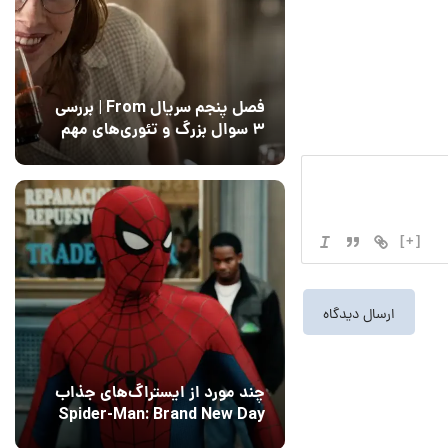
فصل پنجم سریال From | بررسی
۳ سوال بزرگ و تئوری‌های مهم
12 مرداد 1405
15
[+]
چند مورد از ایستراگ‌های جذاب
Spider-Man: Brand New Day
فاش شدند
13 مرداد 1405
۰