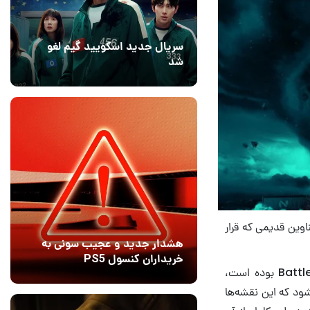
سریال جدید اسکویید گیم لغو
شد
16 مرداد 1405
۱
اوین قدیمی که قرار
هشدار جدید و عجیب سونی به
خریداران کنسول PS5
تام هندرسون که در ماه‌های اخیر یکی از مورد اعتمادترین اینسایدرهای بازی Battlefield 2042 بوده است،
16 مرداد 1405
9
ود که این نقشه‌ها