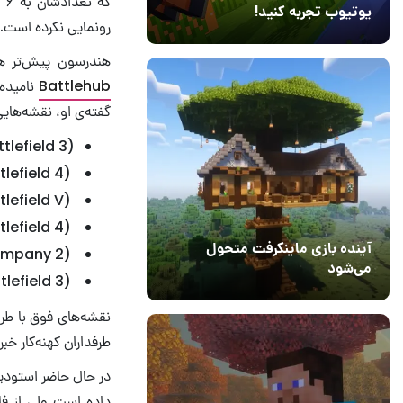
یوتیوب تجربه کنید!
رونمایی نکرده است.
10 مرداد 1405
41
هندرسون پیش‌تر هم
Battlehub
گفته‌ی او، نقشه‌هایی که احتمالا به efield 2042
tlefield 3)
Locker (Battlefield 4)
Wake Island (Battlefield V)
Siege of Shanghai (Battlefield 4)
آینده بازی ماینکرفت متحول
Arica Harbor (Battlefield: Bad Company 2)
می‌شود
Caspian Borde (Battlefield 3)
18 تیر 1405
5
نقشه‌های فوق با طر
طرفداران کهنه‌کار خب
داده است ولی از فا