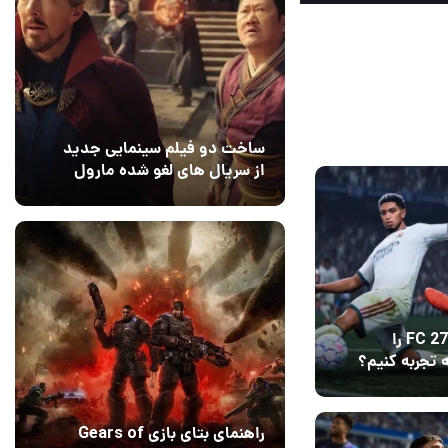
140
ساخت دو فیلم سینمایی جدید
از سریال های لغو شده مارول
14 مرداد 1405
۰
چگونه بازی FC 27 را
 تجربه کنیم؟
راهنمای بتای بازی Gears of