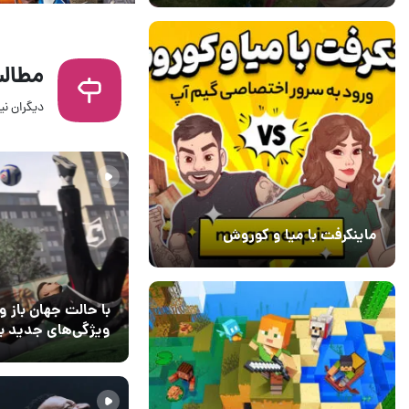
مطالب
دیگران نیز
15 مرداد 1405
۰
ماینکرفت با میا و کوروش
30 دی 1403
7
با حالت جهان باز و
27 آشنا شوید
02 مرداد 1405
2