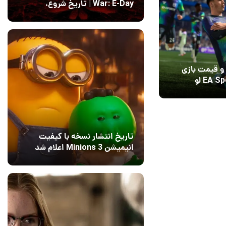
War: E-Day | تاریخ‌ شروع،
محتواها و نحوه دسترسی
14 مرداد 1405
۱
و قیمت بازی
EA Sports FC 27 لو
تاریخ انتشار نسخه با کیفیت
انیمیشن Minions 3 اعلام شد
15 مرداد 1405
12