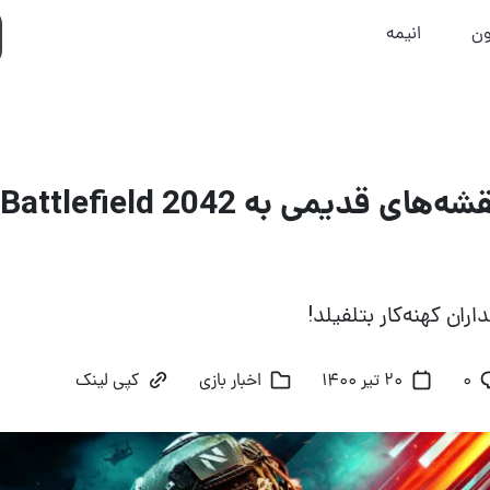
ون
انیمه
کدامیک از نقشه‌های قدیمی به Battlefield 2042
ان کهنه‌کار بتلفیلد!
۰
20 تیر 1400
اخبار بازی
کپی لینک