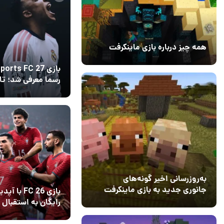
همه چیز درباره بازی ماینکرفت
20 بهمن 1403
۰
بازی orts FC 27
رسما معرفی شد؛ تا
انتشار و تریلر گیم 
09 خرداد 1405
2
به‌روزرسانی اخیر گونه‌های
جانوری جدید به بازی ماینکرفت
بازی FC 26 با آ
اضافه می‌کند
رایگان به استقبال 
15 دی 1403
5
جهانی ۲۰۲۶ می‌رود