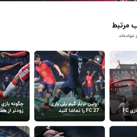
 مرتبط
 خوانده‌اند
08 مرداد 1405
03 مرداد 5
2
۱
اولین تریلر گیم پلی بازی
ویژگی‌های جدید بازی FC
FC 27 را تماشا کنید
زودتر از همه
31 تیر 1405
26 تیر 1405
۱
2