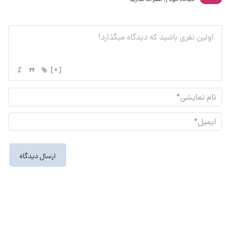
[+]
نام
نما
ایم