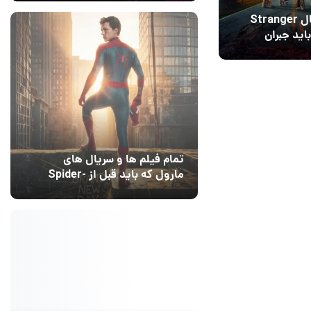
Dreams
۵ ایراد سریال Stranger
 که باید جبران
تمام فیلم ها و سریال های
مارول که باید قبل از Spider-
Man: Brand New Day تماشا
10 مرداد 1405
۰
کنید