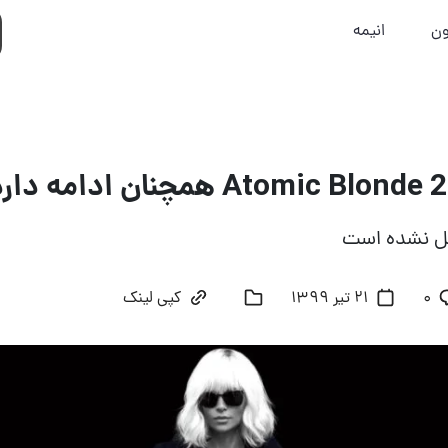
ون
انیمه
یل نشده است
۰
21 تیر 1399
کپی لینک