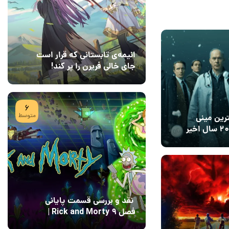
14
انیمه‌ی تابستانی که قرار است
جای خالی فریرن را پر کند!
08 مرداد 1405
7
6
متوسط
ترین مینی
1405
نقد و بررسی قسمت پایانی
فصل ۹ Rick and Morty |
پایان رویایی با Field of
04 مرداد 1405
15