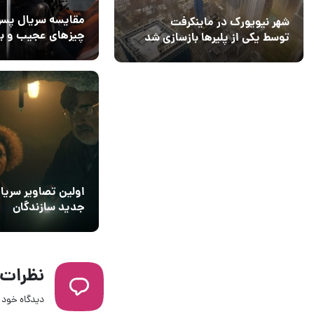
مقایسه سریال پسر
شهر نیویورک در ماینکرفت
چیزهای عجیب و با
توسط یکی از پلیرها بازسازی شد
تاج و تخت | پایان‌
07 اسفند 1404
۰
ناامیدکننده‌تر بود؟
اولین تصاویر سریا
جدید سازندگان
شد
نظرات
دیدگاه خود ر