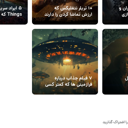
ان و
۱۰ تریلر نتفلیکس که
زی
ارزش تماشا کردن را دارند
Things
 کدام
شوند
05 اسفند 1404
۱
ل
۷ فیلم جذاب درباره
فرازمینی‌ ها که کمتر کسی
Stranger Things منتشر
می‌شناسد
ا اشتراک گذارید