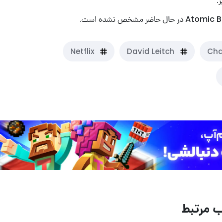
.
Netflix
David Leitch
Cha
 مرتبط