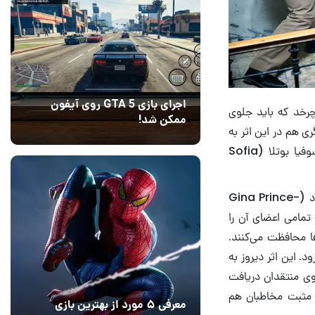
اجرای بازی GTA 5 روی آیفون
ی۶ به نام لورن بروتن می‌چرخد که باید جلوی
ممکن شد!
ری هم در این اثر به
10 مرداد 1405
9
نقش‌آفرینی پرداخته‌اند که برای مثال می‌توان به جیمز مک‌آووی (James McAvoy)، سوفیا بوتلا (Sofia
The Old Guard در ژانر اکشن و تخیلی ساخته شده و کارگردانی آن را جینا پرینس-بایتوود (Gina Prince-
ه تمامی اعضای آن را
ها محافظت می‌کنند.
. این اثر دیروز به
ی منتقدان دریافت
ر مثبت مخاطبان هم
معرفی ۵ مورد از بهترین بازی