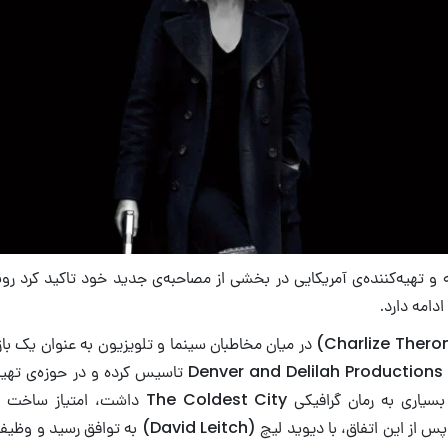
اگرچه شارلیز ترون (Charlize Theron) در میان مخاطبان سینما و تلویزیون به عن
اما یک شرکت با نام Denver and Delilah Productions تاسیس ک
دارد. او که علاقه‌ی بسیاری به رمان گرافیکی ldest City
به‌دست آورد. مدتی پس از این اتفاق، با دیوید لیچ (id Leitch