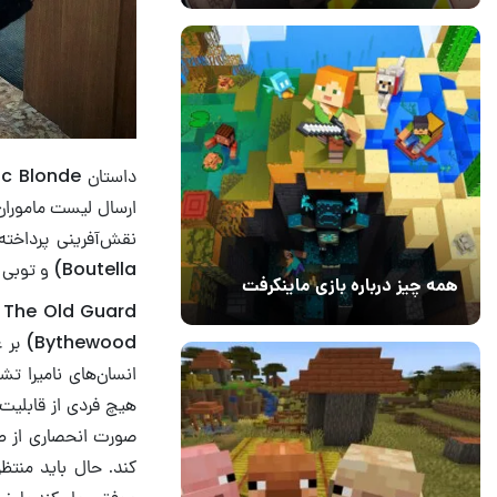
ارسال لیست ماموران د
Boutella) و توبی جونز (Toby Jones) اشاره کرد.
همه چیز درباره بازی ماینکرفت
20 بهمن 1403
۰
ewood
انسان‌های نامیرا تش
هیچ فردی از قابلیت 
صورت انحصاری از ط
کند. حال باید منتظ