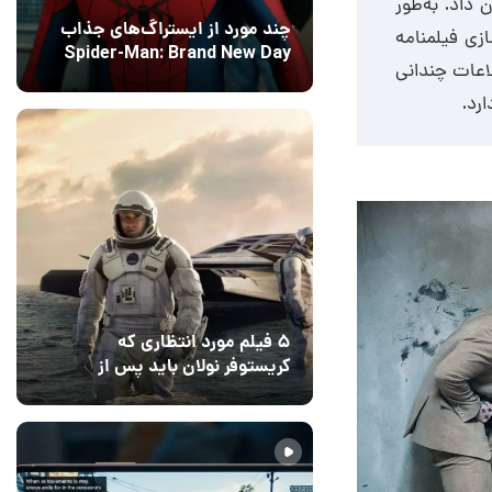
 داد. به‌طور
چند مورد از ایستراگ‌های جذاب
زی فیلمنامه
Spider-Man: Brand New Day
اعات چندانی
فاش شدند
12 مرداد 1405
5
رد.
۵ فیلم مورد انتظاری که
کریستوفر نولان باید پس از
ادیسه بسازد
12 مرداد 1405
2