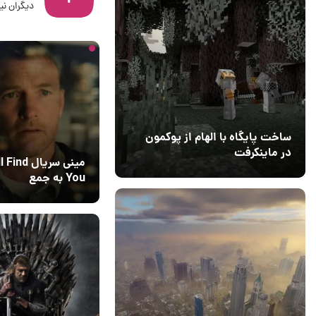
دیگران نیز
17 ساعت قبل
۰
ساخت پایگاه با الهام از پوکمون
در ماینکرفت
مینی سریال nd
03 مهر 1403
4
You به جمع
پربیننده‌ترین‌های ت
08 خرداد 1405
6
نتفلیکس پیوست