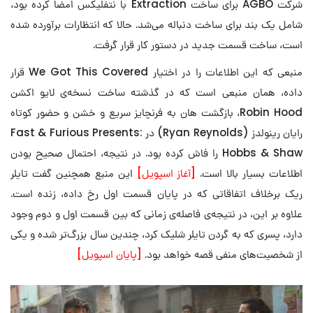
شرکت AGBO برای ساخت Extraction با نتفلیکس امضا کرده بود،
شامل یک بند برای ساخت دنباله می‌شد. حالا که انتظارات برآورده شده
است، ساخت قسمت جدید در دستور کار قرار گرفت.
منبعی که این اطلاعات را در اختیار We Got This Covered قرار
داده، همان منبعی است که در گذشته ساخت نسخه‌ی لایو اکشن
Robin Hood، بازگشت هان به فرنچایز سریع و خشن و حضور کوتاه
رایان رینولدز (Ryan Reynolds) در Fast & Furious Presents:
Hobbs & Shaw را فاش کرده بود. در نتیجه، احتمال صحیح بودن
اطلاعات بسیار بالا است.
[آغاز اسپویل]
این منبع همچنین گفت تایلر
ریک برخلاف اتفاقاتی که در پایان قسمت اول رخ داده، زنده است.
علاوه بر این، در نتیجه‌ی فاصله‌ی زمانی که بین قسمت اول و دوم وجود
دارد، پسری که به گردن تایلر شلیک کرد، چندین سال بزرگ‌تر شده و یکی
از شخصیت‌های منفی قصه خواهد بود.
[پایان اسپویل]