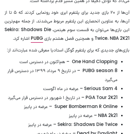
می‌داد که گوگل دقیقا در همین مسیر قدم برداشته است.
آن‌ها از ۲۰ بازی جدید برای پلتفرم ابری خود رونمایی کردند که ۵ تا از
آن‌ها، به عناوین انحصاری این پلتفرم مربوط می‌شدند. از جمله مهم‌ترین
این بازی‌ها می‌توان به قسمت سوم هیتمن، Sekiro: Shadows Die
Twice، NBA 2K21 و همچنین فصل هشتم بازی
PUBG
اشاره کرد.
بازی‌های جدیدی که برای پلتفرم گوگل استادیا معرفی شده عبارت‌اند از:
One Hand Clapping – هم‌اکنون در دسترس است
PUBG season 8 – در تاریخ ۹ مرداد ۱۳۹۹ در دسترس قرار
می‌گیرد
Serious Sam 4 – عرضه در ماه آگوست
PGA Tour 2K21 – در تاریخ ۱ شهریور در دسترس قرار می‌گیرد
Super Bomberman R Online – عرضه در پاییز
NBA 2k21 – عرضه در پاییز
Sekiro: Shadows Die Twice – عرضه در پاییز
Dead by Daylight – عرضه در ماه شهریور