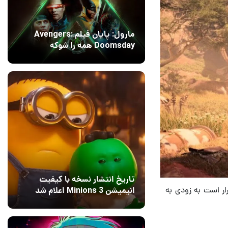
مارول: پایان فیلم Avengers:
Doomsday همه را شوکه
می‌کند!
14 مرداد 1405
۱
تاریخ انتشار نسخه با کیفیت
زرگ یعنی بازی Red Dead Redemption 2 و بازی Star Wars Outlaws قرار است به زودی به
انیمیشن Minions 3 اعلام شد
13 مرداد 1405
۰