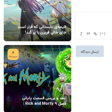
انیمه‌ی تابستانی که قرار است
جای خالی فریرن را پر کند!
[+]
08 مرداد 1405
7
6
متوسط
نقد و بررسی قسمت پایانی
فصل ۹ Rick and Morty |
پایان رویایی با Field of
04 مرداد 1405
15