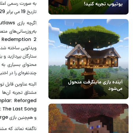
به صورت رسمی اعلا
یوتیوب تجربه کنید!
تاریخ 19 می برابر 29 خرداد در اختیار مشترکین سطح اکستر و سطح پرمیوم سرویس PS Plus قرار بگیرند.
10 مرداد 1405
41
ستارگان بپردازید و 
چندنفره‌ای را در اختی
آینده بازی ماینکرفت متحول
می‌شود
18 تیر 1405
5
و هم‌چنین بازی The Thaumaturge برای یک تجربه خطی‌ و داستان‌محور داشته باشند.