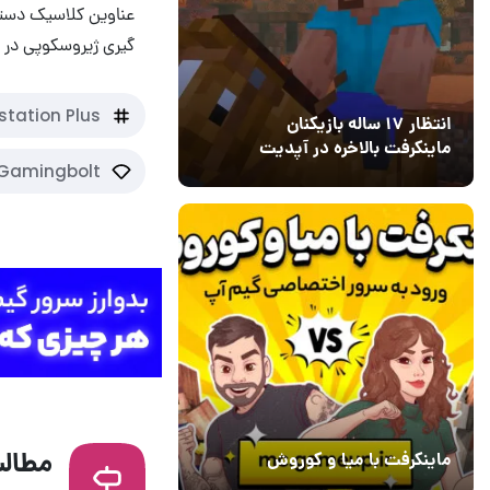
گیری ژیروسکوپی در کنار سای
station Plus
انتظار ۱۷ ساله بازیکنان
ماینکرفت بالاخره در آپدیت
Gamingbolt
جدید بازی به پایان رسید
13 اسفند 1403
19
مطالب
ماینکرفت با میا و کوروش
30 دی 1403
7