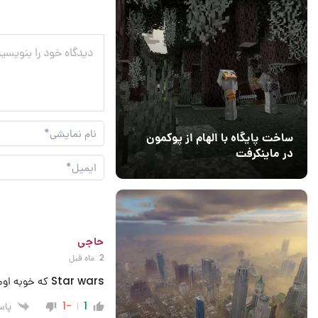
ساخت پایگاه با الهام از پوکمون
در ماینکرفت
03 مهر 1403
4
حاجی
2 ماه قبل
Star wars که خوبه اومده اما بنده خدا ردد۲ رو هی میارن بیرون هی دوباره وارد پلاسش می کنن😂
پاس
-1
1