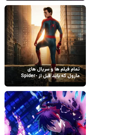
Dreams
تمام فیلم ها و سریال های
مارول که باید قبل از Spider-
Man: Brand New Day تماشا
10 مرداد 1405
۰
کنید