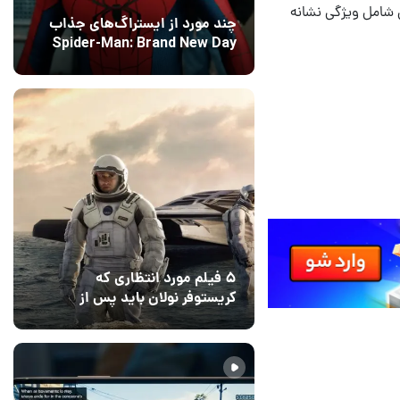
. در کنار مراحل اختصاصی نسخه پلی‌استیشن 1، این بازی شامل ویژگی نشانه
چند مورد از ایستراگ‌های جذاب
Spider-Man: Brand New Day
فاش شدند
12 مرداد 1405
5
۵ فیلم مورد انتظاری که
کریستوفر نولان باید پس از
ادیسه بسازد
12 مرداد 1405
2