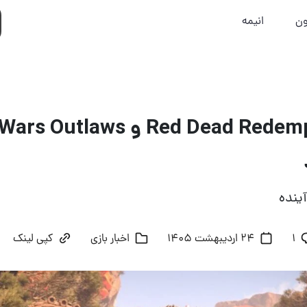
ون
انیمه
ینده
۱
24 اردیبهشت 1405
اخبار بازی
کپی لینک