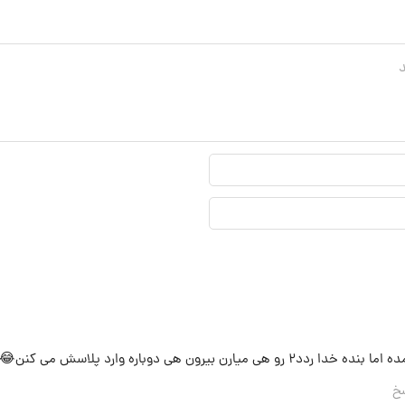
نام
نمایشی*
ایمیل*
خ