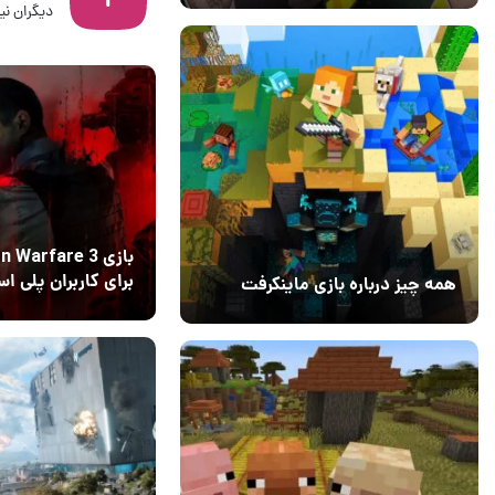
دیگران نیز
16 تیر 1405
3
بازی Warfare 3
برای کاربران پلی ا
همه چیز درباره بازی ماینکرفت
پلاس رایگان شد
28 آبان 1404
۰
20 بهمن 1403
۰