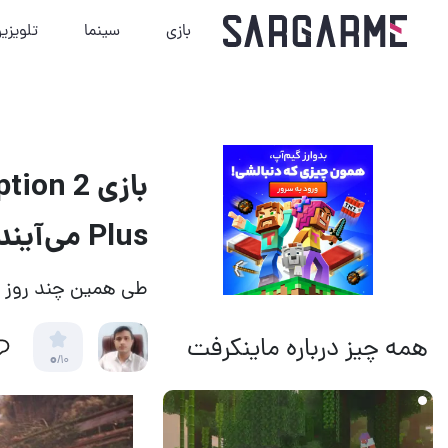
بازی
سینما
تلویزی
Plus می‌آیند
طی همین چند روز آ
همه چیز درباره ماینکرفت
0
/10
21 ساعت قبل
11