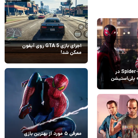
اجرای بازی GTA 5 روی آیفون
ممکن شد!
10 مرداد 1405
9
بازی Spider-Man 2 در
ه پلی‌استیشن
1
معرفی ۵ مورد از بهترین بازی