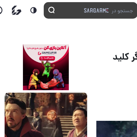
م Predator ماه دیگر کلید
14 مرداد 1405
7