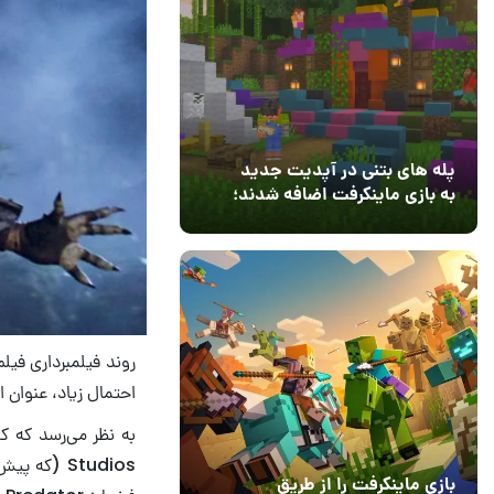
پله های بتنی در آپدیت جدید
به بازی ماینکرفت اضافه شدند؛
بعد از ۹ سال انتظار
12 مرداد 1405
3
احتمال زیاد، عنوان این فیلم، lls
بازی ماینکرفت را از طریق