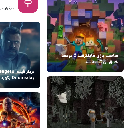
دیگران نیز
31 تیر 1405
7
ساخت بازی ماینکرفت 2 توسط
خالق آن تایید شد
04 آبان 1403
۱
تریلر فیلم gers
Doomsday رک
بازی GTA 6 را د
06 بهمن 1404
2
شکست