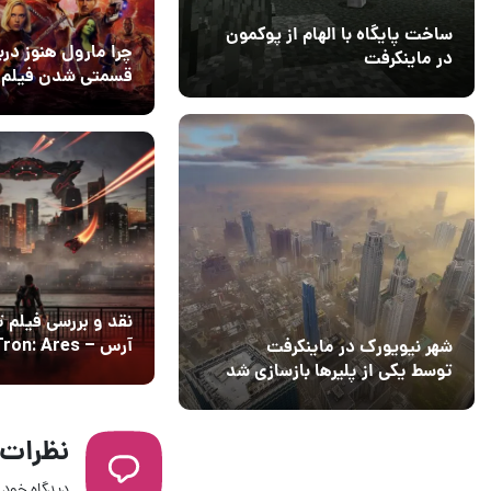
ساخت پایگاه با الهام از پوکمون
چرا مارول هنوز درب
در ماینکرفت
قسمتی شدن فیلم
03 مهر 1403
4
vengers: Secret
02 دی 1404
۰
Wars تصمیم نگرف
است؟
نقد و بررسی فیلم 
آرس – Tron: Ares
شهر نیویورک در ماینکرفت
توسط یکی از پلیرها بازسازی شد
نظرات
دیدگاه خود ر