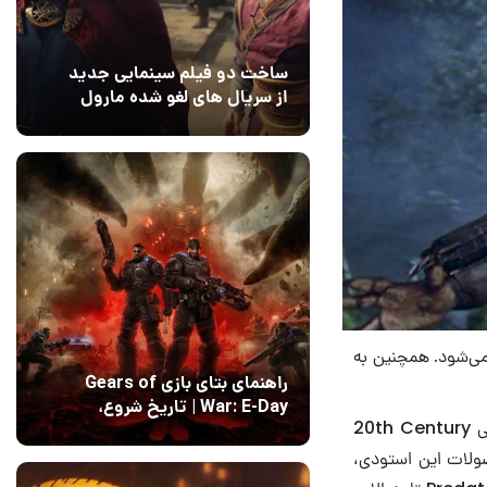
ساخت دو فیلم سینمایی جدید
از سریال های لغو شده مارول
14 مرداد 1405
۰
لگری کانادا شروع می‌شود. همچنین به
راهنمای بتای بازی Gears of
War: E-Day | تاریخ‌ شروع،
به نظر می‌رسد که کمپانی دیزنی عجله‌ی زیادی برای استفاده از استودیوی جدید خودش یعنی 20th Century
محتواها و نحوه دسترسی
14 مرداد 1405
۱
د) دارد و یکی محصولات این استودی،