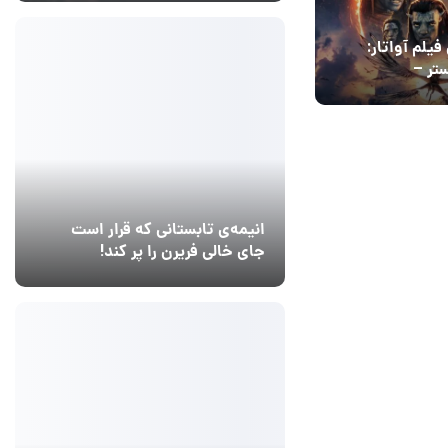
فیلم آواتار:
تر –
Avatar: F
انیمه‌ی تابستانی که قرار است
جای خالی فریرن را پر کند!
14 مرداد 1405
5