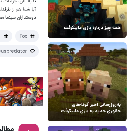
دوستداران سینما مع
همه چیز درباره بازی ماینکرفت
20 بهمن 1403
۰
s
Fox
suspredator
به‌روزرسانی اخیر گونه‌های
جانوری جدید به بازی ماینکرفت
اضافه می‌کند
15 دی 1403
5
مطالب