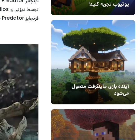
یوتیوب تجربه کنید!
10 مرداد 1405
41
فرنچایز Predator در شهر کلگری کانادا، استارت خواهد خورد.
آینده بازی ماینکرفت متحول
می‌شود
18 تیر 1405
5