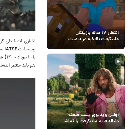
انتظار ۱۷ ساله بازیکنان
ماینکرفت بالاخره در آپدیت
جدید بازی به پایان رسید
11 خرداد 1405
۰
هم باید منتظر انتش
اولین ویدیوی پشت صحنه
دنباله فیلم ماینکرفت را تماشا
کنید
13 اسفند 1403
19