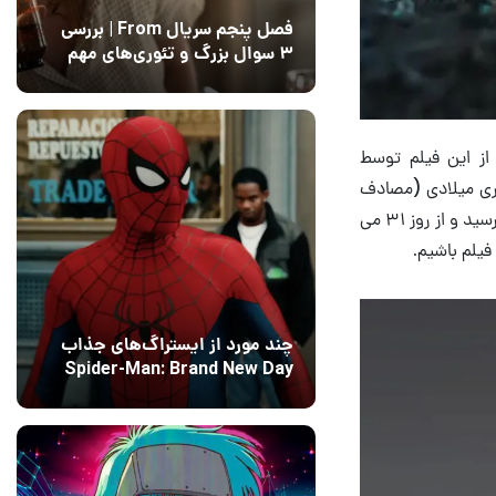
فصل پنجم سریال From | بررسی
۳ سوال بزرگ و تئوری‌های مهم
12 مرداد 1405
15
جزئیات بیشتری از این فیلم توسط
لم‌برداری فیلم پنجم Predator از ۳۱ می سال جاری میلادی (مصادف
با ۱۰ خرداد ۱۴۰۰) شروع می‌شود و در روز ۱۳ آگوست ۲۰۲۱ (۲۲ مرداد ۱۴۰۰) به پایان خواهد رسید و از روز ۳۱ می
یلم باشیم.
چند مورد از ایستراگ‌های جذاب
Spider-Man: Brand New Day
فاش شدند
13 مرداد 1405
۰