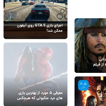
اجرای بازی GTA 5 روی آیفون
ممکن شد!
10 مرداد 1405
9
انی
 از فیلم
 کائیب ۶
14
8.5
عالی
معرفی ۵ مورد از بهترین بازی
های مرد عنکبوتی که هیچکس
به یاد نمی‌آورد
12 مرداد 1405
2