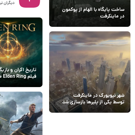
دیگران نیز
ساخت پایگاه با الهام از پوکمون
01 اردیبهشت 1405
2
در ماینکرفت
03 مهر 1403
4
تاریخ اکران و بازیگ
فیلم
شدند
22 بهمن 1404
۰
شهر نیویورک در ماینکرفت
توسط یکی از پلیرها بازسازی شد