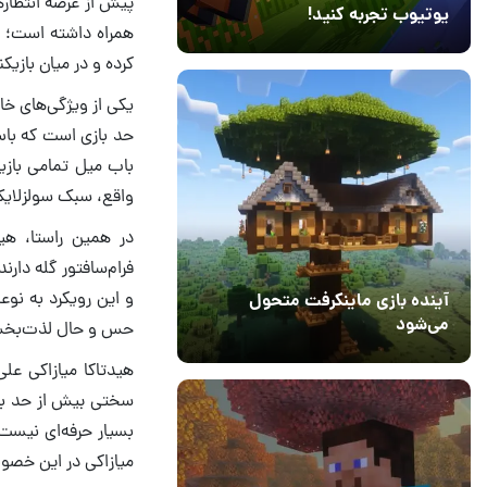
پیش از عرضه انتظاره
یوتیوب تجربه کنید!
همراه داشته است؛ به
10 مرداد 1405
41
کرده و در میان بازیک
یکی از ویژگی‌های خ
حد بازی است که باس
باب میل تمامی بازیک
واقع، سبک سولزلایک
در همین راستا، هی
فرام‌سافتور گله دار
و این رویکرد به نوع
آینده بازی ماینکرفت متحول
می‌شود
حس و حال لذت‌بخش و 
18 تیر 1405
5
هیدتاکا میازاکی علی
سختی بیش از حد با
بسیار حرفه‌ای نیست 
میازاکی در این خصو