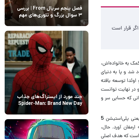
فصل پنجم سریال From | بررسی
۳ سوال بزرگ و تئوری‌های مهم
12 مرداد 1405
15
اگر قرار است
مک به خانواده‌اش،
د شد و پا به دنیای
ا اقتباس از بازی Ico که توسط فومیتو اوئدا توسعه یافته
Demon’s Souls را برعهده گرفت. او در نهایت توانست
چند مورد از ایستراگ‌های جذاب
دیم بازیکنان شد؛ عنوانی که حسابی سر و
Spider-Man: Brand New Day
فاش شدند
13 مرداد 1405
۰
بعد از یک دهه، این بازی با همکاری استودیوی بلوپوینت گیمز برای کنسول جدید سونی یعنی پلی‌استیشن 5
ارمغان آورد. حال،
عی است که هدف اصلی