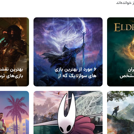
 خوانده‌اند
27 بهمن 1404
25 بهمن 4
۰
4
ران
۶ مورد از بهترین بازی
بهترین نقشه‌
 Elden Ring مشخص
های سولزلایک که از
بازی‌های تر
Elden Ring هم جذاب‌تر
20 بهمن 1404
11 دی 1404
3
۰
هستند