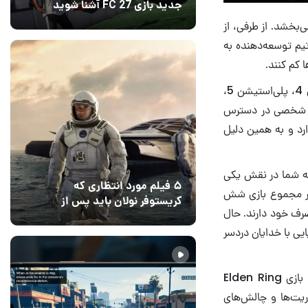
جدید بازی FC 27 آشنا شوید
12 مرداد 1405
5
ی‌بخشد. از طرفی، از
یم توسعه‌دهنده به
 کم کنند.
لازم به ذکر است که بازی تحسین‌شده‌ الدن رینگ در حال حاضر برای کنسول‌های پلی‌استیشن 4، پلی‌استیشن 5،
‌ی شخصی در دسترس
رد و به همین دلیل
The L روایت ‌می‌شود؛ جایی که شما در نقش یکی
۵ فیلم مورد انتظاری که
. در مجموع بازی شش
کریستوفر نولان باید پس از
صرف خود دارند. حال
ادیسه بسازد
12 مرداد 1405
2
ایی با خدایان دردسر
در پایان این خبر، دیدگاه شما در رابطه با عذرخواهی هیدتاکا میازاکی و سختی زیاد مراحل بازی Elden Ring
ریت‌ها و چالش‌های