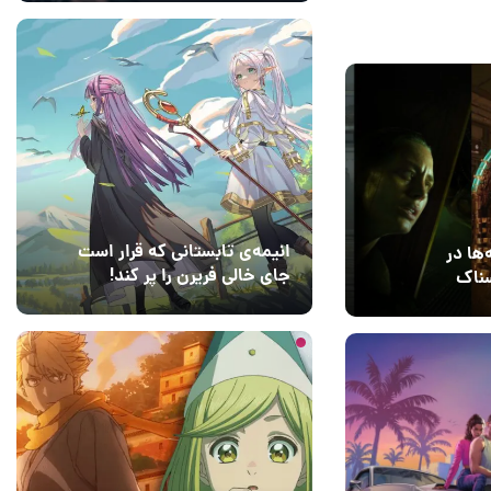
140
انیمه‌ی تابستانی که قرار است
ها در
جای خالی فریرن را پر کند!
سناک
1 روز قبل
2