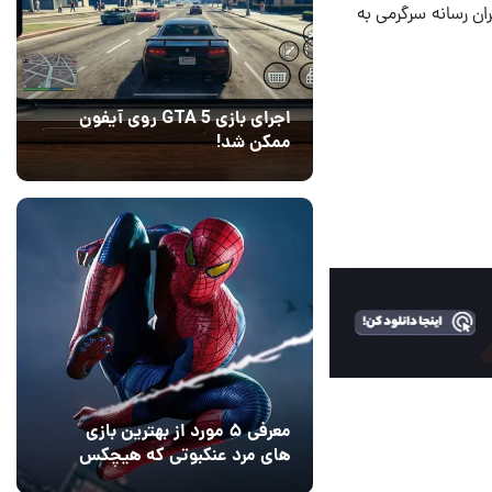
ان رسانه سرگرمی به
اجرای بازی GTA 5 روی آیفون
ممکن شد!
10 مرداد 1405
9
معرفی ۵ مورد از بهترین بازی
های مرد عنکبوتی که هیچکس
به یاد نمی‌آورد
12 مرداد 1405
2