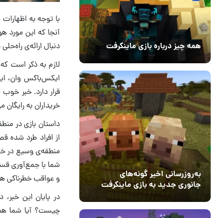
با توجه به اظهارات ه
آنجا که این مورد ه
دنبال ارائه‌ی راه‌حل
همه چیز درباره بازی ماینکرفت
20 بهمن 1403
۰
ایکس‌‌باکس وان، ا
قرار دارد. خبر خوب
خریداران به رایگان می
از افراد طرد شده قص
منطقه‌ی وسیع در خود
شما با جمع‌آوری قسمت
به‌روزرسانی اخیر گونه‌های
و عواقب خطرناکی هم
جانوری جدید به بازی ماینکرفت
اضافه می‌کند
15 دی 1403
5
چیست؟ آیا شما هم ب