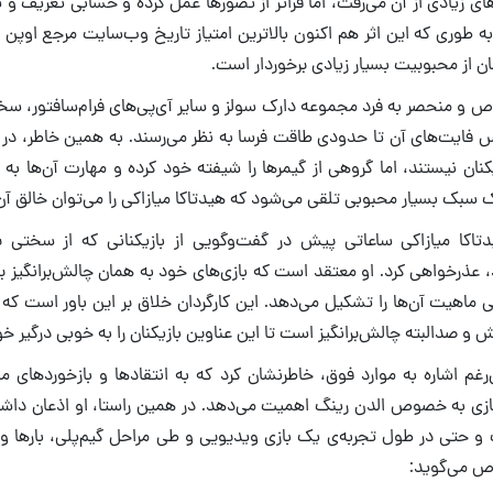
ای زیادی از آن می‌رفت، اما فراتر از تصورها عمل کرده و حسابی تعریف و ت
 طوری که این اثر هم اکنون بالاترین امتیاز تاریخ وب‌سایت مرجع اوپن ک
نان از محبوبیت بسیار زیادی برخوردار است.
اص و منحصر به فرد مجموعه دارک سولز و سایر آی‌پی‌های فرام‌سافتور، س
 فایت‌های آن تا حدودی طاقت فرسا به نظر می‌رسند. به همین خاطر، در ح
نان نیستند، اما گروهی از گیمرها را شیفته خود کرده و مهارت آن‌ها به
 سبک بسیار محبوبی تلقی می‌شود که هیدتاکا میازاکی را می‌توان خالق آ
دتاکا میازاکی ساعاتی پیش در گفت‌وگویی از بازیکنانی که از سختی 
ند، عذرخواهی کرد. او معتقد است که بازی‌های خود به همان چالش‌برانگی
ی ماهیت آن‌ها را تشکیل می‌دهد. این کارگردان خلاق بر این باور است که ه
صدالبته چالش‌برانگیز است تا این عناوین بازیکنان را به خوبی درگیر خو
‌رغم اشاره به موارد فوق، خاطرنشان کرد که به انتقادها و بازخوردهای م
زی به خصوص الدن رینگ اهمیت می‌دهد. در همین راستا، او اذعان داش
و حتی در طول تجربه‌ی یک بازی ویدیویی و طی مراحل گیم‌پلی، بارها و با
ص می‌گوید: