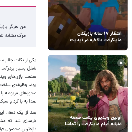
من هرگز بازیک
انتظار ۱۷ ساله بازیکنان
مرگ نشانه شک
ماینکرفت بالاخره در آپدیت
جدید بازی به پایان رسید
11 خرداد 1405
۰
یکی از نکات جالب، 
شغل بسیار پردرآمد ا
صدا به پا کرد و سبک
اولین ویدیوی پشت صحنه
بازسازی شد که مشاب
دنباله فیلم ماینکرفت را تماشا
تازه‌ترین محصول فرا
کنید
13 اسفند 1403
19