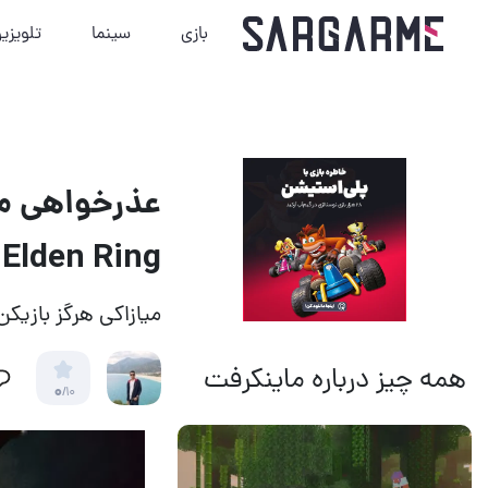
بازی
سینما
تلویزی
عذرخواهی می
Elden Ring
میازاکی هرگز بازیکن 
همه چیز درباره ماینکرفت
0
/10
14 مرداد 1405
13