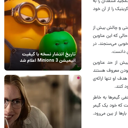
مجید منتقدان را به
ریتیک را از آن خود
ختی و چالش بیش از
الی که این عناوین
 خوبی می‌سنجند. در
ن دانست.
تاریخ انتشار نسخه با کیفیت
انیمیشن Minions 3 اعلام شد
بیش از حد عناوین
10 ساعت قبل
۱
ز بودن معروف هستند
دف او تنها ارائه‌ی
د کنند.
نفی گیمرها به خاطر
ت که خود یک گیمر
رها از بین می‌رود.