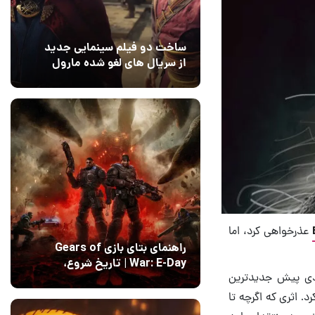
ساخت دو فیلم سینمایی جدید
از سریال های لغو شده مارول
14 مرداد 1405
۰
عذرخواهی کرد، اما
راهنمای بتای بازی Gears of
War: E-Day | تاریخ‌ شروع،
چندی پیش جدیدترین
محتواها و نحوه دسترسی
14 مرداد 1405
۱
. اثری که اگرچه تا