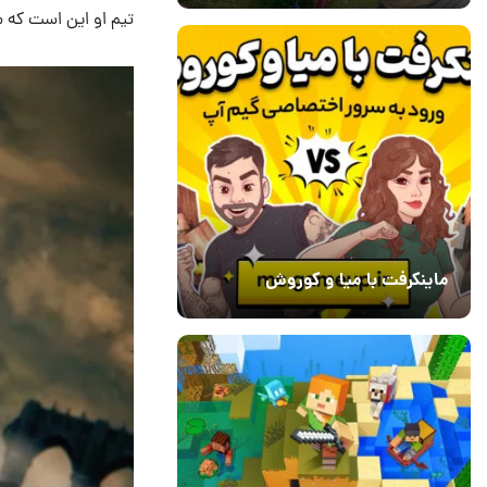
تیم او این است که 
ماینکرفت با میا و کوروش
30 دی 1403
7