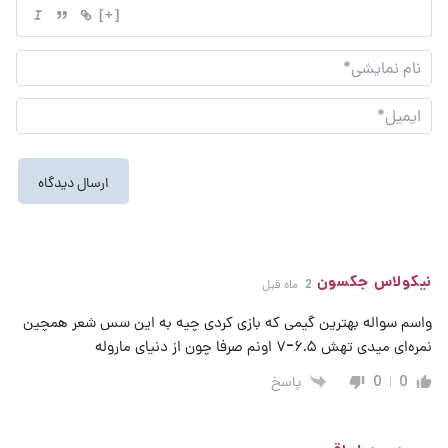
[+]
نام
نما
ایم
نیکولاس جکسون
2 ماه قبل
واسم سواله بهترین گیمی که بازی کردی چیه به این سس شعر همچین
نمره‌ای میدی تهش ۶.۵-۷ اونم صرفا چون از دنیای ماروله
پاسخ
0
0