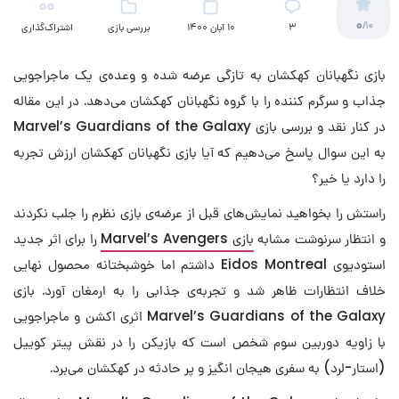
0
/10
3
10 آبان 1400
بررسی بازی
اشتراک‌گذاری
بازی نگهبانان کهکشان به تازگی عرضه شده و وعده‌ی یک ماجراجویی
جذاب و سرگرم کننده را با گروه نگهبانان کهکشان می‌دهد. در این مقاله
در کنار نقد و بررسی بازی Marvel’s Guardians of the Galaxy
به این سوال پاسخ می‌دهیم که آیا بازی نگهبانان کهکشان ارزش تجربه
را دارد یا خیر؟
راستش را بخواهید نمایش‌های قبل از عرضه‌ی بازی نظرم را جلب نکردند
و انتظار سرنوشت مشابه
بازی Marvel’s Avengers
را برای اثر جدید
استودیوی Eidos Montreal داشتم اما خوشبختانه محصول نهایی
خلاف انتظارات ظاهر شد و تجربه‌ی جذابی را به ارمغان آورد. بازی
Marvel’s Guardians of the Galaxy اثری اکشن و ماجراجویی
با زاویه دوربین سوم شخص است که بازیکن را در نقش پیتر کوییل
(استار-لرد) به سفری هیجان انگیز و پر حادثه در کهکشان می‌برد.