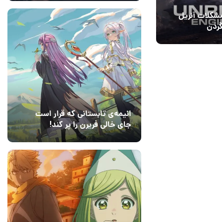
شکلات آنریل
 را گردن
نداخت
انیمه‌ی تابستانی که قرار است
جای خالی فریرن را پر کند!
14 مرداد 1405
2