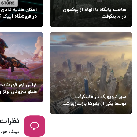
ساخت پایگاه با الهام از پوکمون
امکان هدیه دادن ب
در ماینکرفت
در فروشگاه اپیک گ
فراهم شد
03 مهر 1403
14 مرداد 1404
4
۰
کراس اور فورتنایت
هیلو به‌زودی برگزار
شهر نیویورک در ماینکرفت
می‌شود
توسط یکی از پلیرها بازسازی شد
نظرات
دیدگاه خود ر