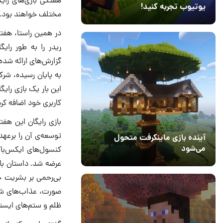
یوتیوب تجربه کنید!
مختلف خواهند بود.
10 مرداد 1405
41
در همین راستا، هفت
ریدر را به طور رای
گزارش‌های ارائه شده
به پایان رسیده، شرک
این بار یک بازی رای
کاربری خود اضافه کرد
آینده بازی ماینکرفت متحول
کنسول‌های ایکس‌باک
می‌شود
18 تیر 1405
عرضه شد. داستان باز
5
بی‌رحمی بر بشریت حک
صورت، عذاب‌های شدی
ظلم و ستم‌های ایستا