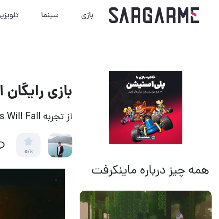
بازی
سینما
تلویزی
بازی رایگان 
از تجربه Gods Will Fall لذت ببرید
0
/10
همه چیز درباره ماینکرفت
14 مرداد 1405
13