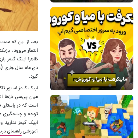
بعد از این که مدت پ
انتظار می‌رود، بازی
گیرد.
ماینکرفت با میا و کوروش
اپیک گیمز استور تاک
30 دی 1403
7
میان پی‌سی باز‌ها ان
است که در راستای ت
توجه و چشمگیری در 
اپیک گیمز ندارید و 
آموزشی
راهنمای دریا