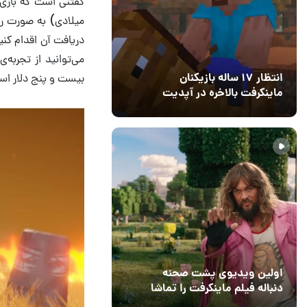
میلادی) به صورت را
دریافت آن اقدام کنی
می‌توانید از تجربه‌
بیست و پنج دلار اس
انتظار ۱۷ ساله بازیکنان
ماینکرفت بالاخره در آپدیت
جدید بازی به پایان رسید
11 خرداد 1405
۰
اولین ویدیوی پشت صحنه
دنباله فیلم ماینکرفت را تماشا
کنید
13 اسفند 1403
19