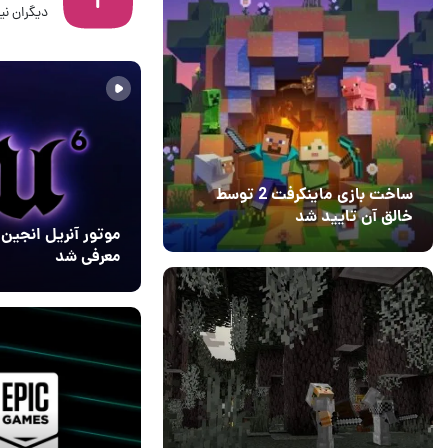
دیگران نیز
04 خرداد 1405
۰
ساخت بازی ماینکرفت 2 توسط
خالق آن تایید شد
04 آبان 1403
۱
معرفی شد
29 آبان 1404
۰