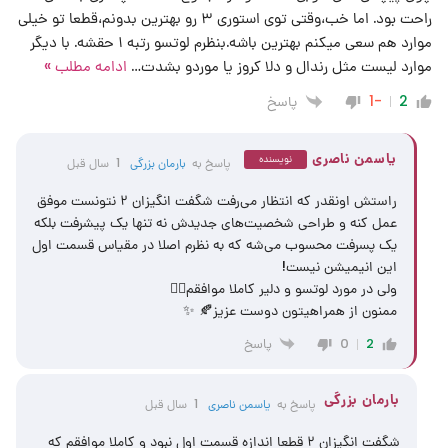
راحت بود. اما خب،وقتی توی استوری ۳ رو بهترین بدونم،قطعا تو خیلی
موارد هم سعی میکنم بهترین باشه.بنظرم لوتسو رتبه ۱ حقشه. با دیگر
موارد لیست مثل رندال و دلا کروز یا موردو بشدت
…
ادامه مطلب »
پاسخ
-1
2
یاسمن ناصری
نویسنده
پاسخ به
بارمان بزرگی
1 سال قبل
راستش اونقدر که انتظار می‌رفت شگفت‌‌ انگیزان ۲ نتونست موفق
عمل کنه و طراحی شخصیت‌های جدیدش نه تنها یک پیشرفت بلکه
یک پسرفت محسوب می‌شه که به نظرم اصلا در مقیاس قسمت اول
این انیمیشن نیست!
ولی در مورد لوتسو و دلیر کاملا موافقم👌🏻
ممنون از همراهیتون دوست عزیز🍂 ✨
پاسخ
0
2
بارمان بزرگی
پاسخ به
یاسمن ناصری
1 سال قبل
شگفت انگیزان ۲ قطعا اندازه قسمت اول نبود و کاملا موافقم که