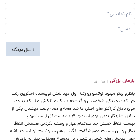
نام
نما
ایم
بارمان بزرگی
1 سال قبل
بنظرم بهتر میبود لوتسو رو رتبه اول میذاشتن نویسنده اسکرین رنت
چرا که پیچیدگی شخصیتی و گذشته تاریک و تلخش و اینکه بدجور
موی دماغ کاراکتر های اصلی ما شد،همه و همه باعث میشدن یکی از
دلایل شاهکار بودن توی استوری ۳ بشه. مشکل از سیندروم
نیست.اتفاقا خبیثی جذاب،تمام عیار و وصف نکردنی هستش.اتفاقا
بنظرم ویلن قسمت دوم شگفت انگیزان هم میتونست تو لیست باشه
چون پیچش های خوبی داشت و در مجموع همذات پنداری باهاش