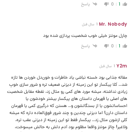
پاسخ
0
1
Mr. Nobody
1 سال قبل
چارل مونتز خیلی خوب شخصیت پردازی شده بود
پاسخ
0
1
Y2m
1 سال قبل
مقاله جذابی بود خسته نباشی یاد خاطرات و خون‌دل خوردن ها تازه
شد… کلا پیکسار تو این زمینه از دیزنی ضعیف تره و شرور سازی خوبِ
زیادی نداشته، میشه مورد های کمی رو مثال زد، نقطه مقابل شخصیت
های اصلی یا قهرمان داستان های پیکسار بیشتر خودشون یا
احساساتشون یا از بستگانشون و… هستن که درگیری کمی یا قهرمان
داستان دارن! اما دیزنی چندین و چند شرور فوق‌العاده داره که میشه
کلی ازشون مثال زد… پیکسار فقط تو این زمینه از دیزنی عقب تره،
ولاغیر! چالز مونتز واقعا مظلوم بود آدم دلش به حالش میسوخت،