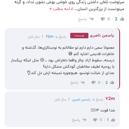
سرنوشت تلخی داشتی زندگی روی خوشی بهش نشون نداد، و گرنه
میتونست از بزرگترین انسان
…
ادامه مطلب »
پاسخ
0
3
یاسمن ناصری
نویسنده
پاسخ به
Y2m
1 سال قبل
معمولا سعی دارم دارم تو مقالاتم به نوستالژی‌ها، گذشته و
خاطرات قدیمی اشاره کنم 😅
درسته، سقوط آزاد چالز واقعا دلخراش بود …😔 مثل اینکه پیکسار
با روحیه لطیف مخاطبان کودکش مشکل داره!
جدای از خباثت لوتسو، هیچجوره نمیشه ازش دل کند👌
پاسخ
0
2
Y2m
پاسخ به
یاسمن ناصری
1 سال قبل
خدا قوت 🌱✌🏻
پاسخ
0
1