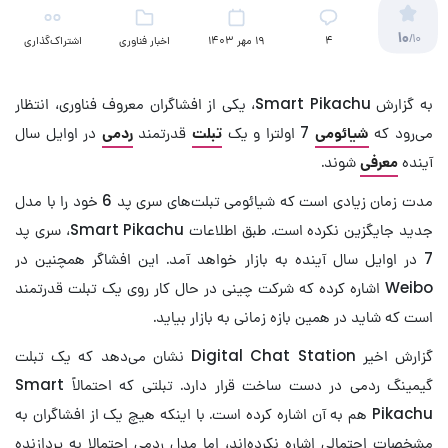
10
/10
4
19 مهر 1403
اخبار فناوری
اشتراک‌گذاری
به گزارش Smart Pikachu، یکی از افشاگران معروف فناوری، انتظار
می‌رود که
شیائومی
7 اولترا و یک
تبلت
قدرتمند
ردمی
در اوایل سال
آینده
معرفی
شوند.
مدت زمان زیادی است که شیائومی تبلت‌های سری پد 6 خود را با مدل
جدید جایگزین نکرده است. طبق اطلاعات Smart Pikachu، سری پد
7 در اوایل سال آینده به بازار خواهد آمد. این افشاگر
همچنین
در
Weibo اشاره کرده که شرکت چینی در حال کار روی یک تبلت قدرتمند
است که شاید در همین بازه زمانی به بازار بیاید.
گزارش اخیر Digital Chat Station نشان می‌دهد که یک تبلت
گیمینگ ردمی در دست ساخت قرار دارد. تبلتی که احتمالاً Smart
Pikachu هم به آن اشاره کرده است. با اینکه هیچ یک از افشاگران به
مشخصات احتمالی اشاره نکرده‌اند، اما مدل ردمی احتمالا به پردازنده