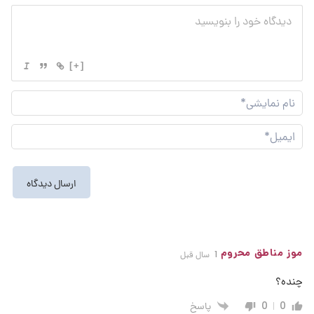
[+]
نام
نما
ایم
موز مناطق محروم
1 سال قبل
چنده؟
پاسخ
0
0