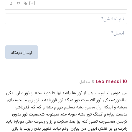
[+]
نام
نما
ایم
Leo messi 10
5 ماه قبل
من دوس ندارم سپاهی از ثور ها باشه نهایتا دو نسخه از ثور بیارن یکی
سالخورده یکی ثور آلتیمیت ثور دیگه ثور قورباغه با ثور زن مسخره بازی
میشه و اینکه اول مجبور بشه تسلیم دووم بشه و کم کم قدرتاشو
بدست بیاره و کینگ ثور بشه خوبه منم نمیتونم شخصیت ثور بدون
کریس همسورث تصور کنم برا بعد سکرت وارز و ریبوت حتی دوباره باید
رابرت رو برا نقش آیرون من بیارن اونم نباید تغییر بدن رابرت با بازی