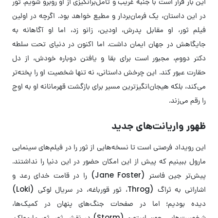
این بار قرار است با جنبه‌ غریب و تامل‌برانگیزی از او روبرو شویم. ثور
در این داستان، یک فرمان‌بردار و مطیع خواهد بود. اگرچه در اولین
فیلم ثور، او مقابل پدرش، اودین، زانو زد، اما او آگاهانه به
جایگاهش در جهان ایمان داشت. اما اکنون در دنیای تحت سلطه
دکتر دووم، مجبور است برای بقا و یافتن دوباره خودش، از دل
حقارت عبور کند. این چرخش داستانی، نه تنها شخصیت او را پخته‌تر
می‌کند، بلکه هیجان‌انگیزترین مسیر برای بازگشت قهرمانانه او به اوج
را رقم می‌زند.
ظهور واریانت‌های جدید
این رویداد فرصتی است تا نسخه‌هایی از ثور را در فیلم‌های سینمایی
مارول ببینیم که پیش از این امکان حضور در این دنیا را نداشتند.
پیش‌تر جین فاستر (Jane Foster) را در قامت خدای رعد و
اشاراتی به ثراگ (Throg، ثور قورباغه، در سریال لوکی (Loki)
دیده بودیم؛ اما در صفحات جنگ‌های پنهان در کمیک‌ها،
شخصیت‌هایی چون استورم (Storm) در نقش ثور، ثور مارمولک،