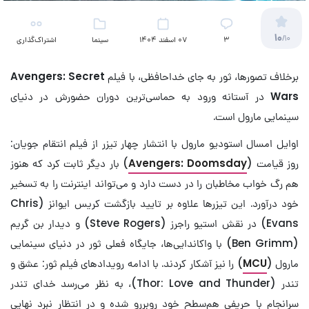
10
/10
3
07 اسفند 1404
سینما
اشتراک‌گذاری
برخلاف تصورها، ثور به جای خداحافظی، با فیلم
Avengers: Secret
Wars
در آستانه ورود به حماسی‌ترین دوران حضورش در دنیای
سینمایی مارول است.
اوایل امسال استودیو مارول با انتشار چهار تیزر از فیلم انتقام جویان:
روز قیامت (
Avengers: Doomsday
) بار دیگر ثابت کرد که هنوز
هم رگ خواب مخاطبان را در دست دارد و می‌تواند اینترنت را به تسخیر
خود درآورد. این تیزرها علاوه بر تایید بازگشت کریس ایوانز (Chris
Evans) در نقش استیو راجرز (Steve Rogers) و دیدار بن گریم
(Ben Grimm) با واکاندایی‌ها، جایگاه فعلی ثور در دنیای سینمایی
مارول (
MCU
) را نیز آشکار کردند. با ادامه رویدادهای فیلم ثور: عشق و
تندر (Thor: Love and Thunder)، به نظر می‌رسد خدای تندر
سرانجام با حریفی هم‌سطح خود روبررو شده و در انتظار نبرد نهایی