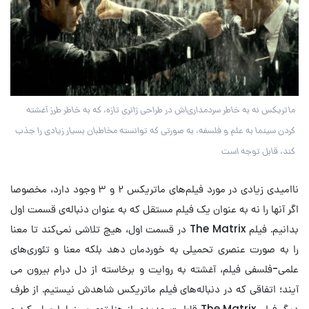
ماتریکس نه به خاطر سردمداری‌اش در طراحی ژانری تازه، که به خاطر طرز آغشته
کردن سینما به علم و فلسفه، به صورتی که توانسته مخاطبان بسیار زیادی را جذب
کند، قابل توجه است
ناامیدی زیادی در مورد فیلم‌های ‌ماتریکس ۲ و ۳ وجود دارد، مخصوصا
اگر آنها را نه به عنوان یک فیلم مستقل که به عنوان دنباله‌ی قسمت اول
بدانیم. فیلم ‌The Matrix در قسمت اول، هیچ تلاشی نمی‌کند تا معنا
را به صورت عنصری تحمیلی به خوردمان دهد بلکه معنا و تئوری‌های
علمی-فلسفی‌ فیلم، آغشته به روایت و برخاسته از دل درام بیرون می
آیند؛ اتفاقی که در دنباله‌های فیلم ماتریکس شاهدش نیستیم. از طرف
دیگر فیلم The Matrix قابلیت جدیدی از هزارتوی سینما را عیان کرد و