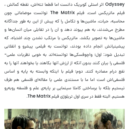
Odyssey اثر استلی کوبریک دانست اما قطعا تنه‌اش، نقطه کمالش ،
فیلم ماتریکس است. فیلم The Matrix توانست موضاعاتی چون
محاسبه، حیات، ماشین‌ها و تکامل را که پیش از این به طور جداگانه
مطرح می‌شدند، به هم پیوند دهد و آن را در تقابلی میان انسان‌ها و
ماشین‌ها به تصویر بکشد. ماتریکس با مرتکب نشدن چند اشتباه، که
پیشینیانش انجام داده بودند، توانست به فیلمی پیشرو و انقلابی
تبدیل شود: اول؛ واچوفسکی‌ها توانسته‌اند به خوبی نظریات علمی-
فلسفی را بیان کنند بدون آنکه از ارزش آنها بکاهند یا بخواهند آنها را به
نفع درام مصادره کنند. دوم؛ فیلم با اینکه وابسته به پایه و اساس
فلسفی‌اش است اما ما با مستندی علمی یا مقاله‌ای فلسفی هم طرف
نیستیم بلکه با برساختی کاملا سینمایی بر پایه‌ی علم و فلسفه روبه‌رو
هستیم. البته فقط در سری اول تریلوژی فیلم The Matrix.