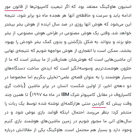
استیون هاوکینگ معتقد بود که اگر تبعیتِ کامپیوترها از
قانون مور
ادامه یابد و سرعت و حافظه‌ی آنها هر هجده ماه دو برابر شود، نتیجه‌
این می‌شود که هوش آنها روزی در صد سال آینده از هوش بشر بیشتر
خواهد شد. وقتی یک هوش مصنوعی در طراحی هوش مصنوعی، از بشر
جلو بزند و بتواند به شکلِ بازگشتی و بدون کمک بشر خودش را بهبود
بخشد، ممکن است با انفجاری از هوش مواجهه شویم که نتیجه‌ی نهایی
آن ماشین‌هایی است که هوش‌شان همان‌قدر از ما بیشتر است که ما از
حلزون هوشمندتریم. وسوسه‌انگیز است که ایده‌ی ساخت دستگاه‌های
بسیار هوشمند را به عنوان قصه‌‌ی علمی-تخیلی بنگریم اما مخصوصا در
دو دهه‌ی اخیر، از اولین شکست انسان در برابر ماشین (باخت گری
کاسپاروف در مقابل کامپیوتر شرک IBM در ماه مه ۱۹۹۷) تا همین چند
وقت پیش که
گاردین
متنی هزارکلمه‌ای نوشته شده توسط یک ربات را
منتشر کرد؛ بنظر می‌رسد احتمال اینکه قواعد بازی عوض شود و در
سال‌های آتی ما مجبور شویم در زمین ماشین‌های هوشمند بازی کنیم
وجود دارد و بسیار هم محتمل است. هاوکینگ یکی از مقالاتش درباره