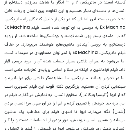
کاسته است؛ در ماتریکس ۲ و ۳ انگار ما شاهد مبارزه‌ی دسته‌ای از
انسان‌ها با دسته‌ای دیگر هستیم و این تفاوت بین انسان و ربات قابل
تشخیص نیست. این اتفاقی که در یکی از دنبال کنندگان راه ماتریکس،
Ex Machina به درستی به آن توجه شده است. فیلم Ex Machina
که در ادامه‌‌ی بستر پهن شده توسط واچوفسکی‌ها ساخته شد، از زاویه
درست‌تری به بررسی آینده‌ی ماشین‌های هوشمند می‌پردازد. بر خلاف
فیلم ماتریکس، Ex Machina را نمی‌توان دستاوردی در سینما دانست
اما می‌شود به عنوان تلاشی بسیار حساب شده آن را مورد بررسی قرار
داد. فیلم فراماشین با اینکه در مبنا و اساس برپایه‌ی نظریات علمی است
اما در تصویر همانند ماتریکس، ما مشاهده‌گر تلاشی برای دراماتیزه و
سینمایی کردن آن هستیم. بزرگترین نکته قوت این فیلم تصویری است
که از ایوا (آلیسیا ویکاندر)، مخلوق انسان، به نمایش می‌گذارد. فیلم در
این باره حد خودش را تعیین کرده و ایوا را در آن سوی مرز انسان بودن
(شدن) نگه می‌دارد. ایوا تا انتهای فیلم برای مخاطب یک ماشین
می‌ماند و همین انسان نبودنش، دور بودن از احساسات دست و پا گیر
انسانی، باعث رها شدنش می‌شود. ایوا در قسمتی از فیلم با تحلیل و