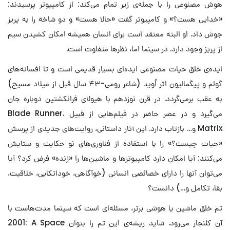
هوش مصنوعی را با جمله‌ی زیر تمام می‌کند: از کامپیوتر پرسیدند:
«خدایی هست؟» و کامپیوتر گفت «حالا هست» و دو شاخه را به پریز
جوش داد. او البته معتقد است برای انسان همیشه امکان کشیدن سیم
از پریز وجود دارد. در سینما اما، نظرها متفاوت است.
ایده‌ی خلق حیات مصنوعی ایده‌ای بسیار قدیمی است و تا افسانه‌های
گولم و پیگمالیون اثر اُوید (شاعر رومی-۴۳ سال قبل از میلاد مسیح)
به عقب برمی‌گردد. در قرن نوزدهم با هیولای فرانکشتین دوباره جان
می‌گیرد و در عصر حاضر در فیلم‌هایی از قبیل Blade Runner،
Matrix و… بازتاب دارد. این آثار‌ داستانی، روایت‌‌‌‌های جدیدی از پرسش
«حیات چیست؟» را با استفاده از فناوری‌‌های نو حکایت و ستایش
می‌کنند: آیا امکان دارد کامپیوترها و ماشین‌ها را «زنده» فرض کرد؟ آیا
می‌توان آنها را دارای خصائصی انسانی (خوآگاهی، خوداتکایی، خلاقیت،
بقا، تکامل و…) دانست؟
تم خلق ماشین‌ یا هوشی برتر، مسئله‌ای است که سینما مدت‌هاست با
آن کلنجار می‌رود. شاید ریشه‌ی این تم را بتوان ‎2001: A Space