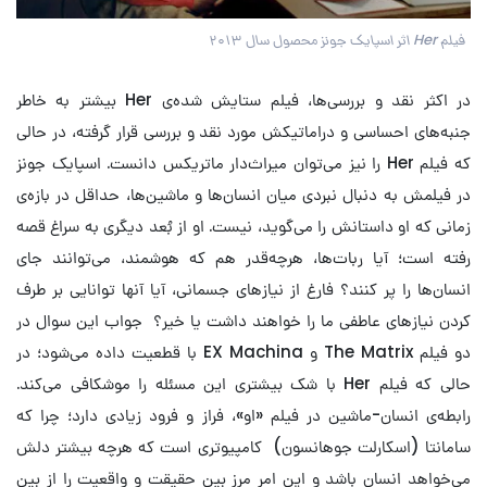
فیلم Her اثر اسپایک جونز محصول سال ۲۰۱۳
در اکثر نقد و بررسی‌ها، فیلم ستایش شده‌ی Her بیشتر به خاطر
جنبه‌های احساسی و دراماتیکش مورد نقد و بررسی قرار گرفته، در حالی
که فیلم Her را نیز می‌توان میراث‌دار ماتریکس دانست. اسپایک جونز
در فیلمش به دنبال نبردی میان انسان‌ها و ماشین‌‌ها، حداقل در بازه‌ی
زمانی که او داستانش را می‌گوید، نیست. او از بُعد دیگری به سراغ قصه
رفته است؛ آیا ربات‌ها، هرچه‌قدر هم که هوشمند، می‌توانند جای
انسان‌ها را پر کنند؟ فارغ از نیازهای جسمانی، آیا آنها توانایی بر طرف
کردن نیازهای عاطفی ما را خواهند داشت یا خیر؟ جواب این سوال در
دو فیلم The Matrix و EX Machina با قطعیت داده می‌شود؛ در
حالی که فیلم Her با شک بیشتری این مسئله را موشکافی می‌کند.
رابطه‌ی انسان-ماشین در فیلم «او»، فراز و فرود زیادی دارد؛ چرا که
سامانتا (اسکارلت جوهانسون) کامپیوتری است که هرچه بیشتر دلش
می‌خواهد انسان باشد و این امر مرز بین حقیقت و واقعیت را از بین