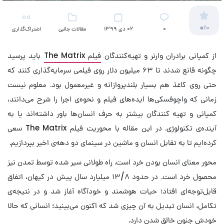
0
/10
۰
02 دی 1399
مقالات جانبی
اشتراک‌گذاری
(سینمایی)
از کمپانی برادران وارنر و تهیه‌کنندگان
فیلم The Matrix
باید پرسید
چگونه قانع شدند تا ۶۳ میلیون دلار روی فیلمی سرمایه‌گذاری کنند که
حتی روی کاغذ هم بسیار بلندپروازانه و غیرمعمول بود. معلوم نیست
زمانی که واچوفسکی‌ها ایده‌های فیلم و نحوه‌ی‌ اجرا را شرح می‌دانند،
کمپانی و تهیه کنندگان بیشتر به حرف انسان‌ها باور داشته‌اند یا به
آینده‌ی تکنولوژی. در اين مقاله با محوریت فیلم The Matrix سعی
کرده‌ایم تا به تقابل انسان و ماشین در سینمای دو دهه‌ی اخیر بپردازیم.
محور معنای انسان بودن خرد است. راه طولانی سیر شده توسط تمدن نیز
محصول خرد است. در حدود ۱۳/۸ میلیارد سال پیش در کیهان، اتفاق
قابل‌توجه‌ای افتاد؛ حیات هوشمند و خودآگاه آغاز شد و در نتیجه‌ی
تکامل، انسان تبدیل به آن‌ چیزی شد که اکنون می‌بینید؛ انسانی که حالا
خودش جنون خالق شدن دارد.