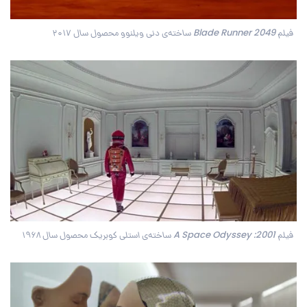
فیلم Blade Runner 2049 ساخته‌ی دنی ویلنوو محصول سال ۲۰۱۷
فیلم 2001: A Space Odyssey ساخته‌ی استلی کوبریک محصول سال ۱۹۶۸