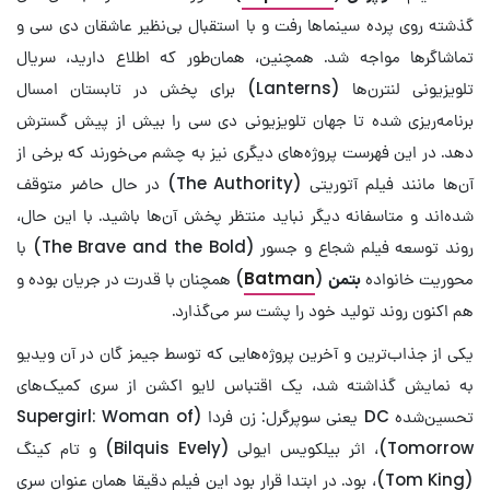
گذشته روی پرده سینماها رفت و با استقبال بی‌نظیر عاشقان دی سی و
تماشاگرها مواجه شد. همچنین، همان‌طور که اطلاع دارید، سریال
تلویزیونی لنترن‌ها (Lanterns) برای پخش در تابستان امسال
برنامه‌ریزی شده تا جهان تلویزیونی دی‌ سی را بیش از پیش گسترش
دهد. در این فهرست پروژه‌های دیگری نیز به چشم می‌خورند که برخی از
آن‌ها مانند فیلم آتوریتی (The Authority) در حال حاضر متوقف
شده‌اند و متاسفانه دیگر نباید منتظر پخش آن‌ها باشید. با این حال،
روند توسعه فیلم شجاع و جسور (The Brave and the Bold) با
محوریت خانواده
بتمن
(
Batman
) همچنان با قدرت در جریان بوده و
هم اکنون روند تولید خود را پشت سر می‌گذارد.
یکی از جذاب‌ترین و آخرین پروژه‌هایی که توسط جیمز گان در آن ویدیو
به نمایش گذاشته شد، یک اقتباس لایو اکشن از سری کمیک‌های
تحسین‌شده DC یعنی سوپرگرل: زن فردا (Supergirl: Woman of
Tomorrow)، اثر بیلکویس ایولی (Bilquis Evely) و تام کینگ
(Tom King)، بود. در ابتدا قرار بود این فیلم دقیقا همان عنوان سری