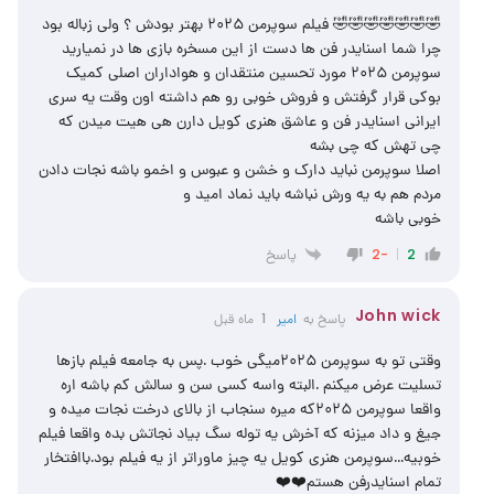
🤣🤣🤣🤣🤣🤣🤣 فیلم سوپرمن ۲۰۲۵ بهتر بودش ؟ ولی زباله بود
چرا شما اسنایدر فن ها دست از این مسخره بازی ها در نمیارید
سوپرمن ۲۰۲۵ مورد تحسین منتقدان و هواداران اصلی کمیک
بوکی قرار گرفتش و فروش خوبی رو هم داشته اون وقت یه سری
ایرانی اسنایدر فن و عاشق هنری کویل دارن هی هیت میدن که
چی تهش که چی بشه
اصلا سوپرمن نباید دارک و خشن و عبوس و اخمو باشه نجات دادن
مردم هم به یه ورش نباشه باید نماد امید و
خوبی باشه
پاسخ
-2
2
John wick
پاسخ به
امیر
1 ماه قبل
وقتی تو به سوپرمن ۲۰۲۵میگی خوب .پس به جامعه فیلم بازها
تسلیت عرض میکنم .البته واسه کسی سن و سالش کم باشه اره
واقعا سوپرمن ۲۰۲۵که میره سنجاب از بالای درخت نجات میده و
جیغ و داد میزنه که آخرش یه توله سگ بیاد نجاتش بده واقعا فیلم
خوبیه…سوپرمن هنری کویل یه چیز ماوراتر از یه فیلم بود.باافتخار
تمام اسنایدرفن هستم❤️❤️