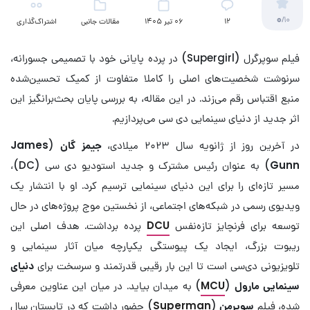
0
/10
12
06 تیر 1405
مقالات جانبی
اشتراک‌گذاری
(سینمایی)
فیلم سوپرگرل (Supergirl) در پرده پایانی خود با تصمیمی جسورانه،
سرنوشت شخصیت‌های اصلی را کاملا متفاوت از کمیک تحسین‌شده‌
منبع اقتباس رقم می‌زند. در این مقاله، به بررسی پایان بحث‌برانگیز این
اثر جدید از دنیای سینمایی دی سی می‌پردازیم.
در آخرین روز از ژانویه سال ۲۰۲۳ میلادی،
جیمز گان
(
James
Gunn
) به عنوان رئیس مشترک و جدید استودیو دی سی (DC)،
مسیر تازه‌ای را برای این دنیای سینمایی ترسیم کرد. او با انتشار یک
ویدیوی رسمی در شبکه‌های اجتماعی، از نخستین موج پروژه‌های در حال
توسعه برای فرنچایز تازه‌نفس
DCU
پرده برداشت. هدف اصلی این
ریبوت بزرگ، ایجاد یک پیوستگی یکپارچه میان آثار سینمایی و
تلویزیونی دی‌سی است تا این بار رقیبی قدرتمند و سرسخت برای
دنیای
سینمایی مارول
(
MCU
) به میدان بیاید. در میان این عناوین معرفی
شده، فیلم
سوپرمن
(
Superman
) حضور داشت که در تابستان سال