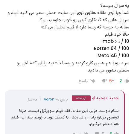
یه سوال بپرسم؟
شما چرا توی مقاله هاتون توی این سایت همش سعی می کنید فیلم و
سریال هایی که گندکاری کردن رو خوب جلوه بدین؟
مقاله یه جوریه که رسما داره از فیلم تجلیل می کنه
حالا خود فیلم
Imdb ۶.۱ / 10
Rotten 64 / 100
Meta ۵5 / 100
سر د بویز هم همین کارو کردید و رسما داشتید پایان آشغالش رو
منطقی نشون می دادید
پاسخ
-6
2
حمید توحیدلو
نویسنده
پاسخ به
Aaron
1 ماه قبل
سلام دوست عزیز، این مقاله، نقد فیلم سوپرگرل نیست. صرفا
توضیح درباره پایان و تفاوتش با کمیک بود. به‌زودی نقد این فیلم
هم منتشر میکنیم.
پاسخ
0
3