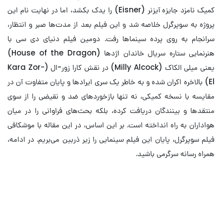
کمیک نامزد جایزه آیزنر (Eisner) را یدک بکشد، اما در نهایت نام این
پروژه به سوپرگرل خلاصه شد و این فیلم بعد از مدت‌ها صبر و انتظار،
سرانجام به روی پرده سینماها رفت. دومین فیلم دنیای دی سی با
هنرنمایی ستاره سریال خاندان اژدها (House of the Dragon)
یعنی میلی الکاک (Milly Alcock) در نقش کارا زور-ال (Kara Zor-
El) بالاخره اکران شده و به خاطر یک سری ایرادها و پایان متفاوت آن در
مقایسه با نسخه کمیکی، نه تنها بازخوردهای ضد و نقیضی را از سوی
منتقدها و بینندگان دریافت کرده، بلکه بحث‌های فراوانی را در میان
هواداران به راه انداخته است. بر این اساس، در این مقاله با موشکافی
فیلم سوپرگرل، پایان این فیلم سینمایی را زیر ذربین‌ می‌بریم. در ادامه،
همراه رسانه سرگرمی باشید.
تمام فیلم‌ و سریال های دی سی (DC)
که در سال ۲۰۲۶ پخش می‌شوند