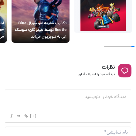
تکذیب شایعه لغو سریال Blue
لبا
Beetle توسط جیمز گان؛ سوسک
آبی به تلویزیون می‌آید
می‌
نظرات
دیدگاه خود را اشتراک گذارید
[+]
نام