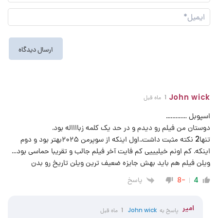
نما
ایم
John wick
1 ماه قبل
اسپوبل ………….
دوستان من فیلم رو دیدم و در حد یک کلمه زبااااله بود.
تنها2 نکته مثبت داشت..اول اینکه از سوپرمن ۲۰۲۵بهتر بود و دوم
اینکه. کم اونم خیلیییی کم فایت آخر فیلم جالب و تقریبا حماسی بود…
ویلن فیلم هم باید بهش جایزه ضعیف ترین ویلن تاریخ رو بدن
پاسخ
-8
4
امیر
پاسخ به
John wick
1 ماه قبل