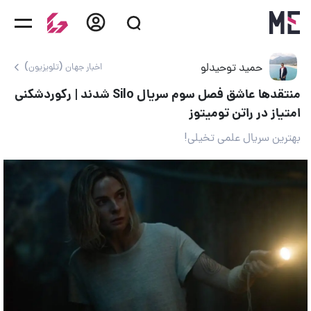
حمید توحیدلو
اخبار جهان (تلویزیون)
منتقدها عاشق فصل سوم سریال Silo شدند | رکوردشکنی
امتیاز در راتن تومیتوز
بهترین سریال علمی‌ تخیلی!