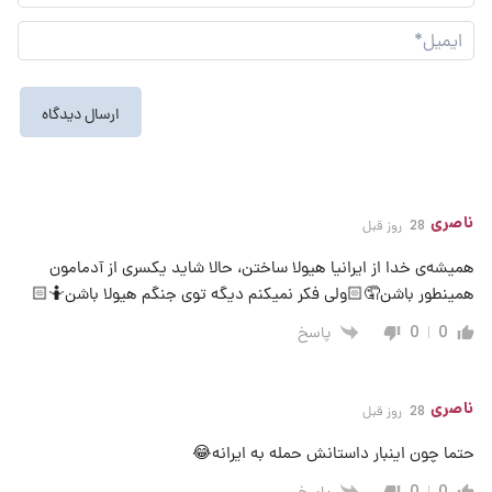
نما
ایم
ناصری
28 روز قبل
همیشه‌ی خدا از ایرانیا هیولا ساختن، حالا شاید یکسری از آدمامون
همینطور باشن🤦🏻ولی فکر نمیکنم دیگه توی جنگم هیولا باشن🤷🏻
پاسخ
0
0
ناصری
28 روز قبل
حتما چون اینبار داستانش حمله به ایرانه😂
پاسخ
0
0