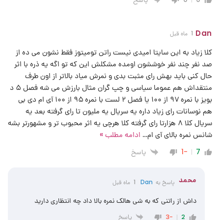
Dan
1 ماه قبل
کلا زیاد به این سایتا امیدی نیست راتن تومیتوز فقط نشون می ده از
صد نفر چند نفر خوششون اومده مشکلش این که تو اگه یه ذره با اثر
حال کنی باید بهش رای مثبت بدی و نمرش میاد بالاتر از اون طرف
منتقداش هم عموما سیاسی و چپ گران مثال بارزش می شه فصل ۵ د
بویز با نمره ۹۷ از ۱۰۰ یا فصل ۲ لست با نمره ۹۵ از ۱۰۰ آی ام دی بی
هم نوسانات رای زیاد داره یه سریال یه ملیون تا رای گرفته بعد یه
سریال کلا ۸ هزارتا رای گرفته کلا هرچی یه اثر محبوب تر و مشهورتر بشه
شانس نمره بالای آی ام
…
ادامه مطلب »
پاسخ
-1
7
محمد
پاسخ به
Dan
1 ماه قبل
داش از راتنی که به شی هالک نمره بالا داد چه انتظاری دارید
پاسخ
-3
2