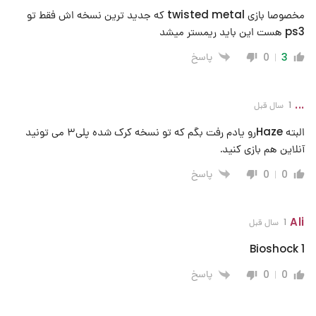
مخصوصا بازی twisted metal که جدید ترین نسخه اش فقط تو
ps3 هست این باید ریمستر میشد
پاسخ
0
3
...
1 سال قبل
البته Hazeرو یادم رفت بگم که تو نسخه کرک شده پلی۳ می تونید
آنلاین هم بازی کنید.
پاسخ
0
0
Ali
1 سال قبل
Bioshock 1
پاسخ
0
0