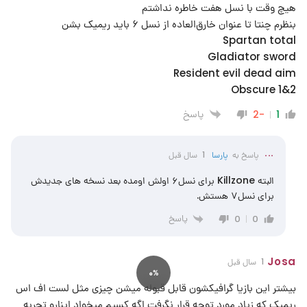
هیچ وقت با نسل هفت خاطره نداشتم
بنظرم چنتا تا عنوان خارق‌العاده از نسل ۶ باید ریمیک بشن
Spartan total
Gladiator sword
Resident evil dead aim
Obscure 1&2
پاسخ
-2
1
...
پاسخ به
پارسا
1 سال قبل
البته Killzone برای نسل۶ اولش اومده بعد نسخه های جدیدش
برای نسل۷ هستش.
پاسخ
0
0
Josa
1 سال قبل
0%
بیشتر این بازیا گرافیکشون قابل قبوله میشن چیزی مثل لست اف اس
ریمیک که زیاد مورد توجه قرار نگرفت اگه کسیم میخواد اینارو تجربه