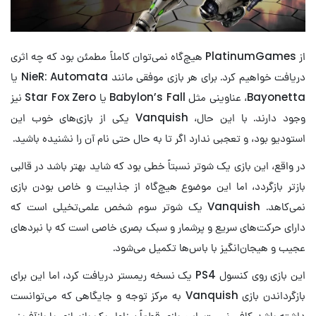
از PlatinumGames هیچ‌گاه نمی‌توان کاملاً مطمئن بود که چه اثری
دریافت خواهیم کرد. برای هر بازی موفقی مانند NieR: Automata یا
Bayonetta، عناوینی مثل Babylon’s Fall یا Star Fox Zero نیز
وجود دارند. با این حال، Vanquish یکی از بازی‌های خوب این
استودیو بود، و تعجبی ندارد اگر تا به حال حتی نام آن را نشنیده باشید.
در واقع، این بازی یک شوتر نسبتاً خطی بود که شاید بهتر باشد در قالبی
بازتر بازگردد، اما این موضوع هیچ‌گاه از جذابیت و خاص بودن بازی
نمی‌کاهد. Vanquish یک شوتر سوم شخص علمی‌تخیلی است که
دارای حرکت‌های سریع و پرشمار و سبک بصری خاصی است که با نبردهای
عجیب و هیجان‌انگیز با باس‌ها تکمیل می‌شود.
این بازی روی کنسول PS4 یک نسخه ریمستر دریافت کرد، اما این برای
بازگرداندن بازی Vanquish به مرکز توجه و جایگاهی که می‌توانست
داشته باشد کافی نیست. این بازی قطعاً سزاوار یک بازسازی یا بازآفرینی