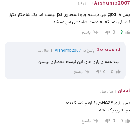
Arshamb2007
1 سال قبل
پس gta iv چی درسته جزو انحصاری ps نیست اما یک شاهکار تکرار
نشدنی بود که به دست فراموشی سپرده شد
پاسخ
0
3
Sorooshd
پاسخ به
Arshamb2007
1 سال قبل
البته همه ی بازی های این لیست انحصاری نیستن
پاسخ
0
0
آبادان
1 سال قبل
پس بازی HAZEچی؟ اونم قشنگ بود
حیفه ریمیک نشه
پاسخ
0
0