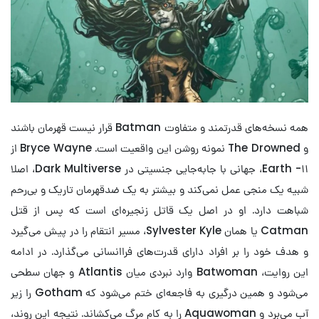
همه نسخه‌های قدرتمند و متفاوت Batman قرار نیست قهرمان باشند
و The Drowned نمونه روشن این واقعیت است. Bryce Wayne از
Earth -۱۱، جهانی با جابه‌جایی جنسیتی در Dark Multiverse، اصلا
شبیه یک منجی عمل نمی‌کند و بیشتر به یک ضدقهرمان تاریک و بی‌رحم
شباهت دارد. او در اصل یک قاتل زنجیره‌ای است که پس از قتل
Catman یا همان Sylvester Kyle، مسیر انتقام را در پیش می‌گیرد
و هدف خود را بر افراد دارای قدرت‌های فراانسانی می‌گذارد. در ادامه
این روایت، Batwoman وارد نبردی میان Atlantis و جهان سطحی
می‌شود و همین درگیری به فاجعه‌ای ختم می‌شود که Gotham را زیر
آب می‌برد و Aquawoman را به کام مرگ می‌کشاند. نتیجه این روند،