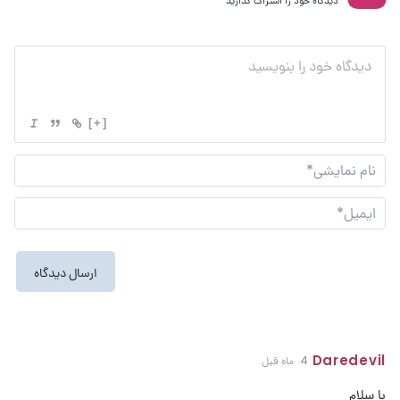
دیدگاه خود را اشتراک گذارید
[+]
نام
نما
ایم
Daredevil
4 ماه قبل
با سلام