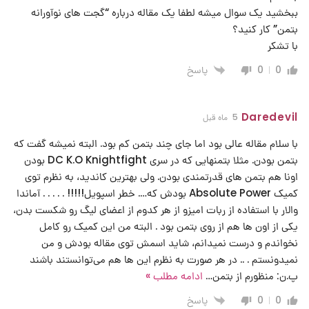
ببخشید یک سوال میشه لطفا یک مقاله درباره “گجت های نوآورانه
بتمن” کار کنید؟
با تشکر
پاسخ
0
0
Daredevil
5 ماه قبل
با سلام مقاله عالی بود اما جای چند بتمن کم بود. البته نمیشه گفت که
بتمن بودن. مثلا بتمنهایی که در سری DC K.O Knightfight بودن
اونا هم بتمن های قدرتمندی بودن. ولی بهترین کاندید، به نظرم توی
کمیک Absolute Power بودش که…. خطر اسپویل!!!!! . . . . . آماندا
والار با استفاده از ربات امیزو از هر کدوم از اعضای لیگ رو شکست بدن،
یکی از اون ها هم از روی بتمن بود . البته من این کمیک رو کامل
نخواندم و درست نمیدانم، شاید اسمش توی مقاله بودش و من
نمیدونستم . .. در هر صورت به نظرم این ها هم می‌توانستند باشند
پ.ن: منظورم از بتمن
…
ادامه مطلب »
پاسخ
0
0