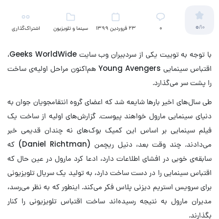
0
/10
۰
23 فروردین 1399
سینما و تلویزیون
اشتراک‌گذاری
(کمیک)
با توجه به توییت یکی از سردبیران وب سایت Geeks WorldWide،
اقتباس سینمایی Young Avengers هم‌اکنون مراحل اولیه‌ی ساخت
را پشت سر می‌گذارد.
طی سال‌های اخیر بارها شایعه شد که اعضای گروه انتقامجویان جوان به
دنیای سینمایی مارول خواهند پیوست. گزارش‌های اولیه از ساخت یک
فیلم سینمایی بر اساس این کمیک بوک‌های نه چندان قدیمی خبر
می‌دادند. چند وقت بعد، دنیل ریچمن (Daniel Richtman) که
سابقه‌ی خوبی در افشای اطلاعات دارد، ادعا کرد مارول در عین حال که
اقتباس سینمایی را در دست ساخت دارد، به تولید یک سریال تلویزیونی
برای سرویس استریم دیزنی پلاس فکر می‌کند. اینطور که به نظر می‌رسد،
مدیران مارول به نتیجه رسیده‌اند ساخت اقتباس تلویزیونی را کنار
بگذارند.