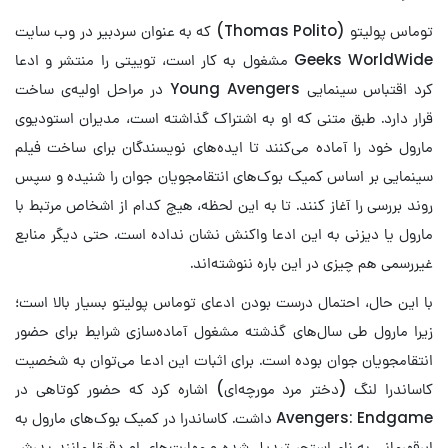
توماس پولیتو (Thomas Polito) که به عنوان سردبیر در وب سایت
Geeks WorldWide مشغول به کار است، توییتی را منتشر و ادعا
کرد اقتباس سینمایی Young Avengers در مراحل اولیه‌ی ساخت
قرار دارد. طبق متنی که او به اشتراک گذاشته است، مدیران استودیوی
مارول خود را آماده می‌کنند تا ایده‌های نویسندگان برای ساخت فیلم
سینمایی بر اساس کمیک بوک‌های انتقامجویان جوان را شنیده و سپس
روند بررسی را آغاز کنند. تا به این لحظه، هیچ کدام از اشخاص مرتبط با
مارول یا دیزنی به این ادعا واکنش نشان نداده است. حتی دیگر منابع
غیررسمی هم چیزی در این باره ننوشته‌اند.
با این حال، احتمال درست بودن ادعای توماس پولیتو بسیار بالا است؛
زیرا مارول طی سال‌های گذشته مشغول آماده‌سازی شرایط برای حضور
انتقامجویان جوان بوده است. برای اثبات این ادعا می‌توان به شخصیت
کاساندرا لنگ (دختر مرد مورچه‌ای) اشاره کرد که حضور کوتاهی در
Avengers: Endgame داشت. کاساندرا در کمیک بوک‌های مارول به
ابرقهرمانی به نام استچر تبدیل شده و مهارت‌های او دقیقا مانند پدرش