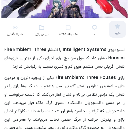
0
/10
۰
10 مرداد 1398
بررسی بازی
اشتراک‌گذاری
استودیوی Intelligent Systems با انتشار Fire Emblem: Three
Houses نشان داد کنسول سوییچ برای اجرای یکی از بهترین بازی‌های
نقش آفرینی نسل هشتم هیچ کم و کسری نسبت به رقبایش ندارد:
بازی Fire Emblem: Three Houses یکی از پیچیده‌ترین و درعین
حال ساده‌ترین عناوین نقش آفرینی نسل هشتم است. گیمرها بازی را در
نقش یک مزدور نظامی بی‌نام و نشان آغاز می‌کنند که دست سرنوشت او
را در مسیر دانشجویان دانشکده افسری گرگ ماک قرار می‌دهد. این
دانشجویان که گرفتار محاصره راهزنان شده‌اند، با شجاعت کاراکتر اصلی
بازی و پدرش جرالت از مرگ حتمی نجات می‌یابند. با همراهی این
دانشجویان به صومعه گرگ ماک، بانو ریا، رهبر مذهب رسمی قاره فودلن