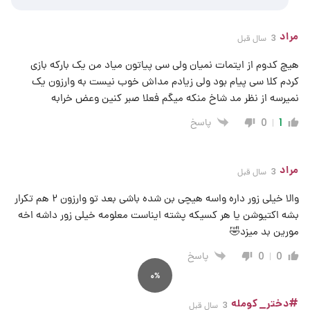
مراد
3 سال قبل
هیچ کدوم از ایتمات نمیان ولی سی پیاتون میاد من یک بارکه بازی
کردم کلا سی پیام بود ولی زیادم مداش خوب نیست به وارزون یک
نمیرسه از نظر مد شاخ منکه میگم فعلا صبر کنین وعض خرابه
پاسخ
0
1
مراد
3 سال قبل
والا خیلی زور داره واسه هیچی بن شده باشی بعد تو وارزون ۲ هم تکرار
بشه اکتیوشن یا هر کسیکه پشته ایناست معلومه خیلی زور داشه اخه
مورین بد میزد🤣
پاسخ
0
0
0%
#دختر_کومله
3 سال قبل