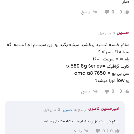
میار
پاسخ
0
0
حسین
3 سال قبل
سلام خسته نباشید ببخشید میشه بگید رو این سیستم اجرا میشه اگه
میشه لگ میزنه ؟
رام = ۸ سرعت ۱۶۰۰
کارت گرافیک =rx 580 8g Series
سی پی یو = amd a8 7650
رو low اجرا میشه؟
پاسخ
0
0
امیرحسین ناصری
پاسخ به
حسین
3 سال قبل
سلام دوست عزیز، بله اجرا میشه مشکلی نداره.
پاسخ
0
0