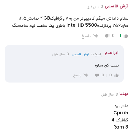
آرش قاسمی
3 سال قبل
سلام داداش میگم کامپیوتر من رم۸ وگرافیک۴GB نمایش۱۲.۵
هارد۲۵۶ پردازنده5500 lntel HD باطری یک ساعت نیم سامسنگ
پاسخ
0
1
ابراهیم
پاسخ به
آرش قاسمی
3 سال قبل
نصب کن میاره
پاسخ
0
0
بهنیا
3 سال قبل
داش رو
Cpu i5
گرافیک 4
Ram 8