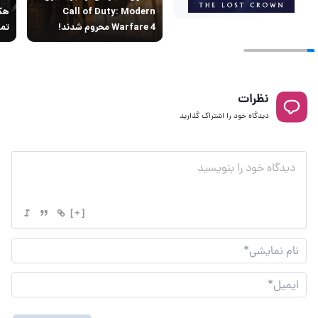
Call of Duty: Modern
Warfare 4 محروم شدند!
تما
نظرات
دیدگاه خود را اشتراک گذارید
[+]
نام
نما
ایم