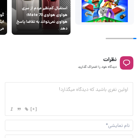
استقبال کم‌نظیر مردم از سری
هواوی هواوی Mate 70؛
گو
هواوی نمی‌تواند به تقاضا پاسخ
ایک
دهد
می
نظرات
دیدگاه خود را اشتراک گذارید
[+]
نام
نما
ایم