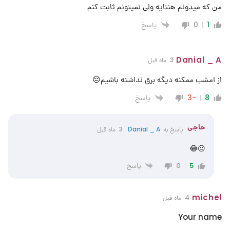
من که میدونم هنتایه ولی نمیتونم ثابت کنم
پاسخ
0
1
Danial _ A
3 ماه قبل
از امشب ممکنه دیگه برق نداشته باشیم😔
پاسخ
-3
8
حاجی
پاسخ به
Danial _ A
3 ماه قبل
😐😂
پاسخ
0
5
michel
4 ماه قبل
Your name