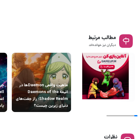
مطالب مرتبط
دیگران نیز خوانده‌اند
ماهیت واقعی Daemonها در
انیمه Daemons of the
Shadow Realm؛ راز جفت‌های
اعم
دنیای زیرین چیست؟
پاس
نظرات