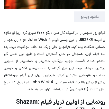
Video
دانلود ویدیو
کیانو روز شلوغی را در کمیک کان سن دیگو ۲۰۲۲ سپری کرد، زیرا او علاوه
بر انیمه BRZRKR، با تیزر رسمی فیلم John Wick 4 هواداران خود را
حسابی شگفت زده کرد. فرانچایز جان ویک به لطف موفقیت بی‌سابقه
سه فیلم اول، همچنان در حال گسترش است و طبق تیزر نفس گیر
منتشر شده، قسمت چهارم بزرگ‌تر، خشن‌تر و حماسی‌تر از عناوین
پیشین خواهد بود. این تیزر کوتاه با سکانس‌های اکشن و خونین
جذاب و هنرنمایی ستودنی کیانو، هیجان را برای این فیلم موردانتظار
بیش از پیش بالا برد. فیلم سینمایی John Wick 4 در تاریخ ۲۴ مارچ
سال ۲۰۲۳ (۴ فروردین) در سینماها اکران خواهد شد.
رونمایی از اولین تریلر فیلم Shazam: