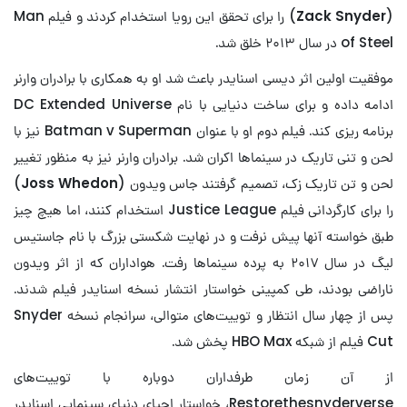
(
Zack Snyder
) را برای تحقق این رویا استخدام کردند و فیلم Man
of Steel در سال ۲۰۱۳ خلق شد.
موفقیت اولین اثر دیسی اسنایدر باعث شد او به همکاری با برادران وارنر
ادامه داده و برای ساخت دنیایی با نام DC Extended Universe
برنامه ریزی کند. فیلم دوم او با عنوان Batman v Superman نیز با
لحن و تنی تاریک در سینماها اکران شد. برادران وارنر نیز به منظور تغییر
لحن و تن تاریک زک، تصمیم گرفتند جاس ویدون (
Joss Whedon
)
را برای کارگردانی فیلم Justice League استخدام کنند، اما هیچ چیز
طبق خواسته آنها پیش نرفت و در نهایت شکستی بزرگ با نام جاستیس
لیگ در سال ۲۰۱۷ به پرده سینماها رفت. هواداران که از اثر ویدون
ناراضی بودند، طی کمپینی خواستار انتشار نسخه اسنایدر فیلم شدند.
پس از چهار سال انتظار و توییت‌های متوالی، سرانجام نسخه Snyder
Cut فیلم از شبکه HBO Max پخش شد.
از آن زمان طرفداران دوباره با توییت‌های
Restorethesnyderverse، خواستار احیای دنیای سینمایی اسنایدر