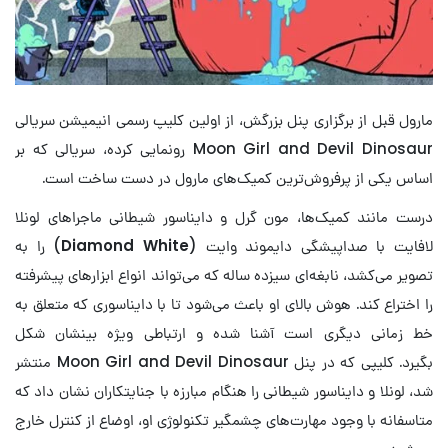
مارول قبل از برگزاری پنل بزرگش، از اولین کلیپ رسمی انیمیشن سریالی
Moon Girl and Devil Dinosaur رونمایی کرده، سریالی که بر
اساس یکی از پرفروش‌ترین کمیک‌های مارول در دست ساخت است.
درست مانند کمیک‌ها، مون گرل و دایناسور شیطانی ماجراهای لونلا
لافایت با صداپیشگی دایموند وایت (
Diamond White
) را به
تصویر می‌کشد، نابغه‌ای سیزده ساله که می‌تواند انواع ابزارهای پیشرفته
را اختراع کند. هوش بالای او باعث می‌شود تا با دایناسوری که متعلق به
خط زمانی دیگری است آشنا شده و ارتباطی ویژه بینشان شکل
بگیرد.
کلیپی که در پنل Moon Girl and Devil Dinosaur منتشر
شد، لونلا و دایناسور شیطانی را هنگام مبارزه با جنایتکاران نشان داد که
متاسفانه با وجود مهارت‌های چشمگیر تکنولوژی او، اوضاع از کنترل خارج