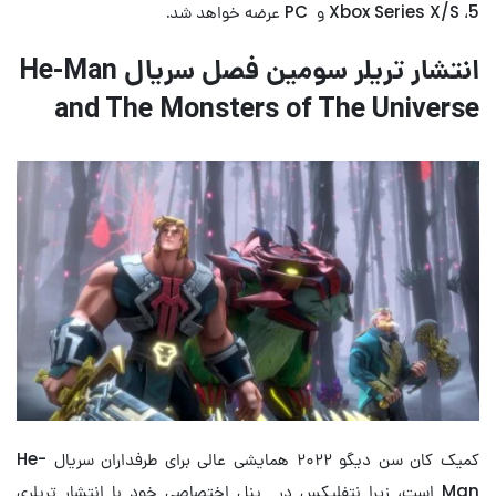
5، Xbox Series X/S و PC عرضه خواهد شد.
انتشار تریلر سومین فصل سریال He-Man
and The Monsters of The Universe
کمیک کان سن دیگو ۲۰۲۲ همایشی عالی برای طرفداران سریال He-
Man است، زیرا نتفلیکس در پنل اختصاصی خود با انتشار تریلری