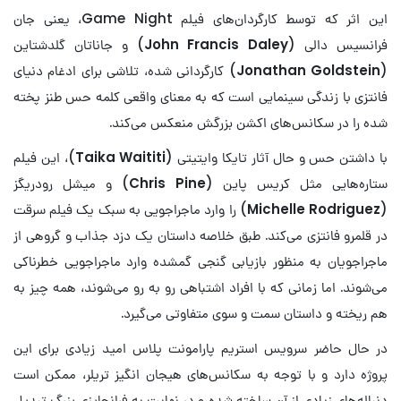
این اثر که توسط کارگردان‌های فیلم Game Night، یعنی جان
فرانسیس دالی (
John Francis Daley
) و جاناتان گلدشتاین
(
Jonathan Goldstein
) کارگردانی شده، تلاشی برای ادغام دنیای
فانتزی با زندگی سینمایی است که به معنای واقعی کلمه حس طنز پخته
شده را در سکانس‌های اکشن بزرگش منعکس می‌کند.
با داشتن حس و حال آثار تایکا وایتیتی (
Taika Waititi
)، این فیلم
ستاره‌هایی مثل کریس پاین (
Chris Pine
) و میشل رودریگز
(
Michelle Rodriguez
) را وارد ماجراجویی به سبک یک فیلم سرقت
در قلمرو فانتزی می‌کند. طبق خلاصه داستان یک دزد جذاب و گروهی از
ماجراجویان به منظور بازیابی گنجی گمشده وارد ماجراجویی خطرناکی
می‌شوند. اما زمانی که با افراد اشتباهی رو به رو می‌شوند، همه چیز به
هم ریخته و داستان سمت و سوی متفاوتی می‌گیرد.
در حال حاضر سرویس استریم پارامونت پلاس امید زیادی برای این
پروژه دارد و با توجه به سکانس‌های هیجان انگیز تریلر، ممکن است
دنباله‌های زیادی از آن ساخته شده و در نهایت به فرانچایزی بزرگ تبدیل