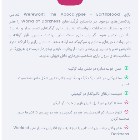
بازی Werewolf: The Apocalypse - Earthblood تمامی
پتانسیل‌های موجود در داستان گرگینه‌های World of Darkness را هدر
داده و برخلاف انتظارات نتوانسته به یک بازی گرگینه‌ای تمام عیار و به یاد
ماندنی تبدیل شود. گیمپلی بازی تحت تاثیر ایرادات بسیاری قرار گرفته و
نمی‌تواند تجربه‌ای مداوم و سرگرم‌کننده ارائه دهد. داستان بازی با اینکه منبع
اقتباس غنی و بسیار پرپیمانی دارد، از روایت خوبی برخوردار نیست و هیچ‌یک از
شخصیت‌های درون بازی شخصیت‌پردازی قابل قبولی ندارند.
حس خوب مبارزه در نقش یک گرگینه
مخفی‌کاری در قالب یک گرگ و مکانیزم جالب تغییر شکل دادن شخصیت
اصلی
سیستم ارتقای تاثیرگذار در گیمپلی
سطح کیفی غیرقابل قبول بازی از حیث گرافیکی
تنوع بسیار کم انیمیشن‌ها هم در گیمپلی و هم در چهره‌ی کاراکترها حین
صحبت کردن
هدر رفتن پتانسیل داستانی با توجه به منبع اقتباس بسیار غنی World of
Darkness