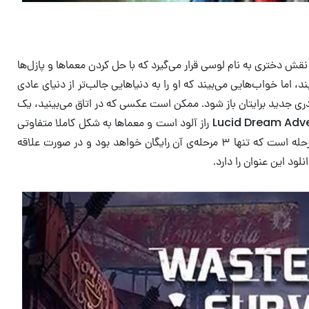
ز هر چیز قرار است ذهنتان را درگیر و سوال‌های زیادی برایتان ایجاد کند. در Lucid Dream Adventure بازیکن در نقش دختری به ‌نام لوسی قرار می‌گیرد که با حل کردن معماها و پازل‌ها
 اما خواب‌هایی می‌بیند که او را به دنیاهایی جالب‌تر از دنیای عادی
ا دری جدید برایتان باز شود. ممکن است عکسی که در اتاق می‌بینید، یک
شروع برای پی بردن به راز دیگری باشد؛ هرچیزی در این بازی امکان دارد مفهومی دیگر داشته باشد که از ابتدا قابل دیدن نیست. محتوای Lucid Dream Adventure راز آلود است و معماها به شکل کاملا متفاوتی
در بازی قرار گرفته‌اند که همراه با موسیقی متن خاص آن، فضای جالبی برایتان ایجاد می‌کنند. در کل Lucid Dream Adventure دارای ۱۳ مرحله است که تنها ۳ مرحله‌ی آن رایگان خواهد بود و در صورت علاقه‌