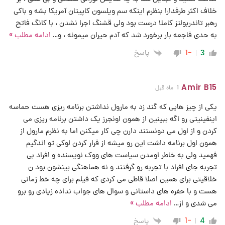
خلاف اکثر طرفدارا بنظرم اینکه سم ویلسون کاپیتان آمریکا بشه و باکی
رهبر تاندربولتز کاملا درست بود ولی قشنگ اجرا نشدن ، با کانگ فاتح
به حدی فاجعه بار برخورد شد که آدم حیران میمونه ، و
…
ادامه مطلب »
پاسخ
-1
3
Amir B15
1 ماه قبل
یکی از چیز هایی که گند زد به مارول نداشتن برنامه ریزی هست حماسه
اینفینیتی رو اگه ببینین از همون اونجرز یک داشتن برنامه ریزی می
کردن و از اول می دونستند دارن چی کار میکنن اما به نظرم مارول از
همون اول برنامه داشت این رو میشه از فرار کردن لوکی تو اندگیم
فهمید ولی به خاطر اومدن سیاست های ووک نویسنده و افراد بی
تجربه جای افراد با تجربه رو گرفتند و نه هماهنگی بینشون بود ن
خلاقیتی برای همین اصلا قاطی می کردی که فیلم برای چه خط زمانی
هست و با حفره های داستانی و سوال های جواب نداده زیادی رو برو
می شدی و از
…
ادامه مطلب »
پاسخ
-1
4