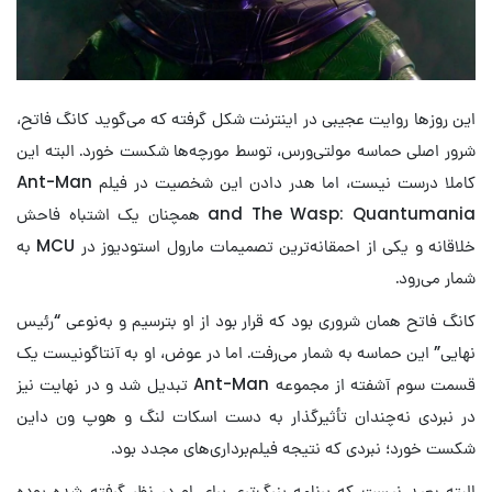
این روزها روایت عجیبی در اینترنت شکل گرفته که می‌گوید کانگ فاتح،
شرور اصلی حماسه مولتی‌ورس، توسط مورچه‌ها شکست خورد. البته این
کاملا درست نیست، اما هدر دادن این شخصیت در فیلم Ant-Man
and The Wasp: Quantumania همچنان یک اشتباه فاحش
خلاقانه و یکی از احمقانه‌ترین تصمیمات مارول استودیوز در MCU به
شمار می‌رود.
کانگ فاتح همان شروری بود که قرار بود از او بترسیم و به‌نوعی “رئیس
نهایی” این حماسه به شمار می‌رفت. اما در عوض، او به آنتاگونیست یک
قسمت سوم آشفته از مجموعه Ant-Man تبدیل شد و در نهایت نیز
در نبردی نه‌چندان تأثیرگذار به دست اسکات لنگ و هوپ ون داین
شکست خورد؛ نبردی که نتیجه فیلم‌برداری‌های مجدد بود.
البته بعید نیست که برنامه بزرگ‌تری برای او در نظر گرفته شده بوده