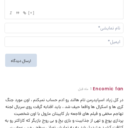
[+]
نام
نما
ایم
Encomic fan
1 ماه قبل
در کل زیاد اسپایدرمن تام هالند رو آدم حساب نمیکنم ، اون مورد جنگ
کری ها و اسکرال ها واقعا حیف شد ، باید آفتابه گرفت روی سریال لجنه
تهاجم مخفی و فیلم های فاجعه بار کاپیتان مارول با اون شخصیت
پردازی پوچ و تهی از جذابیت و بازی یخ و بی روح بازیگر که کاراکتر رو به
کثافت کشید و تبدیل شد به یه نمایش نورانی سطحی و بی عمق ، بر