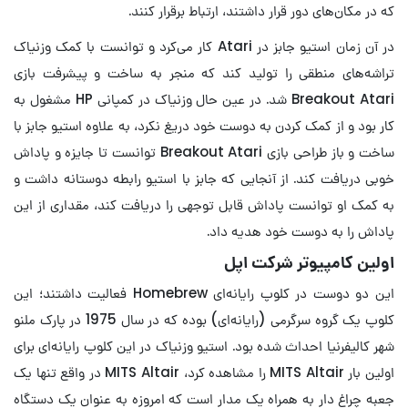
که در مکان‌های دور قرار داشتند، ارتباط برقرار کنند.
در آن زمان استیو جابز در Atari کار می‌کرد و توانست با کمک وزنیاک
تراشه‌های منطقی را تولید کند که منجر به ساخت و پیشرفت بازی
Breakout Atari شد. در عین حال وزنیاک در کمپانی HP مشغول به
کار بود و از کمک کردن به دوست خود دریغ نکرد، به علاوه استیو جابز با
ساخت و باز طراحی بازی Breakout Atari توانست تا جایزه و پاداش
خوبی دریافت کند. از آنجایی که جابز با استیو رابطه دوستانه داشت و
به کمک او توانست پاداش قابل توجهی را دریافت کند، مقداری از این
پاداش را به دوست خود هدیه داد.
اولین کامپیوتر شرکت اپل
این دو دوست در کلوپ رایانه‌ای Homebrew فعالیت داشتند؛ این
کلوپ یک گروه سرگرمی (رایانه‌ای) بوده که در سال 1975 در پارک ملنو
شهر کالیفرنیا احداث شده بود. استیو وزنیاک در این کلوپ رایانه‌ای برای
اولین بار MITS Altair را مشاهده کرد، MITS Altair در واقع تنها یک
جعبه چراغ دار به همراه یک مدار است که امروزه به عنوان یک دستگاه