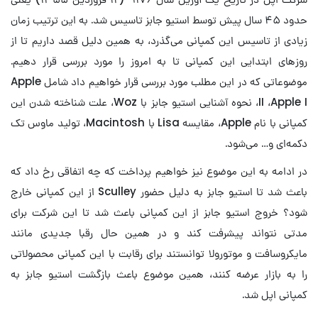
حدود ۴۵ سال پیش توسط استیو جابز تاسیس شد. به این ترتیب زمان
زیادی از تاسیس این کمپانی می‌گذرد، به همین دلیل قصد داریم تا از
روزهای ابتدایی این کمپانی تا به امروز را مورد بررسی قرار دهیم.
موضوعاتی که در این مطلب مورد بررسی قرار خواهیم داد شامل Apple
II ،Apple I، نحوه آشنایی استیو جابز با Woz، علت شناخته شدن این
کمپانی با نام Apple، مقایسه Lisa با Macintosh، تولید ماوس تک
دکمه‌ای و… می‌شود.
در ادامه به این موضوع نیز خواهیم پرداخت که چه اتفاقی رخ داد که
باعث شد تا استیو جابز به دلیل حضور Sculley از این کمپانی خارج
شود؟ خروج استیو جابز از این کمپانی باعث شد تا این شرکت برای
مدتی نتواند پیشرفت کند و در همین حال رقبا جدیدی مانند
مایکروسافت و موتورولا توانستند برای رقابت با این کمپانی محصولاتی
را به بازار عرضه کنند، همین موضوع باعث بازگشت استیو جابز به
کمپانی اپل شد.