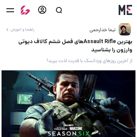
نیما خدارحمی
راهنما و آموزش
بهترین Assault Rifleهای فصل ششم کالاف دیوتی
وارزون را بشناسید
از آخرین روزهای وردانسک با قدرت لذت ببرید!