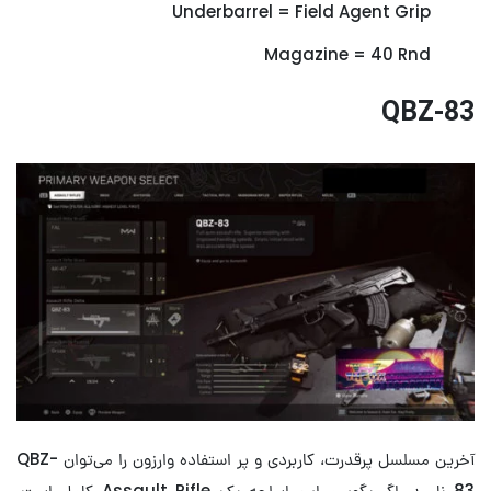
Underbarrel = Field Agent Grip
Magazine = 40 Rnd
QBZ-83
آخرین مسلسل پرقدرت، کاربردی و پر استفاده وارزون را می‌توان QBZ-
83 نامید. اگر بگوییم این اسلحه یک Assault Rifle کامل است،