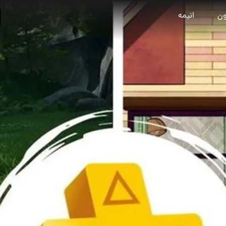
ون
انیمه