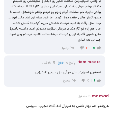
از وقتی اسپایدرمن شگفت انگیز رو دیدم و شایعاتش رو شنیدم
منتظر بودم سونی یه دنیای سینمایی موازی کنار MCU ایجاد کنه…
وقتی تایید خبر ساخت فیلم ونوم رو دیدم چقدر خوشحال شدم. با
دیدن تریلر هاش چقدر ذوق کردم! اما خود فیلم ای زیاد مالی نبود.‌‌…
چند سال وقت به امید درست شدنش حروم کردم تا کنسل شد…
حالا هم زده تو کار دنیای سریالی بنظرت میتونم امید داشته باشم؟!
مثل همون قضیه ایران درست میشه‌ست… ناامید نیستم ولی امید
چندانی هم ندارم
پاسخ
-1
6
Hamimoore
پاسخ به
‌خخخ
5 ماه قبل
انمشین اسپایدر منی میگی مال سونی نه دیزنی
پاسخ
0
1
mamad
5 ماه قبل
هرچقدر هم بهتر باشن به سریال اتفاقات عجیب نمیرسن