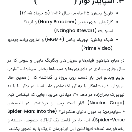
۳. اسپایدر نوآر (
Spider-Noir
)
تاریخ پخش: ۲۵ ماه می سال ۲۰۲۶ (۵ خرداد ۱۴۰۵)
کارگردان: هری بردبیر (Harry Bradbeer) و انزینگا
استوارت (Nzingha Stewart)
شبکه پخش: ام‌جی‌ام پلاس (+MGM) و آمازون پرایم ویدیو
(Prime Video)
در میان هیاهوی فیلم‌ها و سریال‌های رنگارنگ مارول و سونی که در
سال جاری میلادی در تلویزیون‌ها و سینماها پخش می‌شوند، آمازون
پرایم ویدیو این بار دست روی پروژه‌ای گذاشته که از همین حالا
می‌توان لقب شاهکار را به آن اختصاص داد. اسپایدر نوآر ما را به
نیویورک بحران‌زده در دهه ۳۰ میلادی می‌برد؛ جایی که نیکلاس کیج
(Nicolas Cage) قرار است پس از درخشش در انیمیشن
«اسپایدرمن: به درون دنیای عنکبوتی» (Spider-Man: Into the
Spider-Verse)، این بار در قامت یک کارآگاه خصوصی خسته و
زخم‌خورده، نسخه لایواکشن این ابرقهرمان تاریک را به تصویر بکشد.