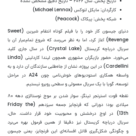
تاریخ پخش: سال ۲۰۲۶ – تاریخ دقیق مشخص نشده
کارگردان: مایکل لنوکس (Michael Lennox)
شبکه پخش: پیکاک (Peacock)
دنیای جیسون کار خود را با فیلم کوتاه انتقام شیرین (Sweet
Revenge) آغاز کرد، اما به نظر می‌رسد که شروع تمام‌عیار آن با
سریال دریاچه کریستال (Crystal Lake) در سال جاری کلید
می‌خورد. حضور بازیگران مشهوری همچون لیندا کاردلینی (Linda
Cardellini) در این پروژه، نشان از جاه‌طلبی سازندگان آن دارد و به
واسطه همکاری استودیوهای خوش‌نامی چون A24 در مراحل
توسعه، گویا با یک سریال معمولی و سطحی روبرو نیستیم.
نقطه قوت استرنجر تینگز، سوار شدن بر موج نوستالژی دهه ۸۰
میلادی بود؛ دورانی که فرنچایز جمعه سیزدهم (Friday the
13th) در اوج درخشش و محبوبیت خود قرار داشت. حال،
سریال
دریاچه کریستال نیز دقیقا از همین فرمول بهره می‌برد
و
چگونگی شکل‌گیری قاتل افسانه‌ای این فرنچایز، یعنی جیسون