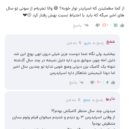
از کجا مطمئینن که اسپایدر نوار خوبه؟ 😅 والا تجربه‌م از سونی تو سال
های اخیر میگه که باید با احتیاط نسبت بهش رفتار کرد 🫤💔
پاسخ
-17
10
‌خخخ
پاسخ به
داریو
5 ماه قبل
ببخشید ولی نگاه شما دوست عزیز خیلی درون تهی پوچ این شد
دلیل آخه چون سوابق بدی داره دلیل نمیشه در چند سال گذشته
نتونه یک کامبک بزن دیزنی وضع خوبی نداره تو چندین سال اخیر
اما دوتا انیمیشن شاهکار داره اسپایدرمن
پاسخ
-7
4
داریو
پاسخ به
‌خخخ
5 ماه قبل
میدونی چند سال منتظر کامبکش بودم؟!
از وقتی اسپایدرمن ۳ رو دیدم و شنیدم میخوان فیلم ونوم بسازن
منتظرش بودم!