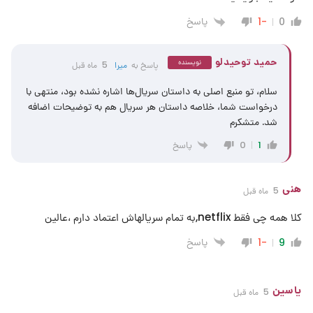
پاسخ
-1
0
حمید توحیدلو
نویسنده
پاسخ به
میرا
5 ماه قبل
سلام، تو منبع اصلی به داستان سریال‌ها اشاره نشده بود، منتهی با
درخواست شما، خلاصه داستان هر سریال هم به توضیحات اضافه
شد. متشکرم
پاسخ
0
1
هنی
5 ماه قبل
کلا همه چی فقط netflix,به تمام سریالهاش اعتماد دارم ،عالین
پاسخ
-1
9
یاسین
5 ماه قبل