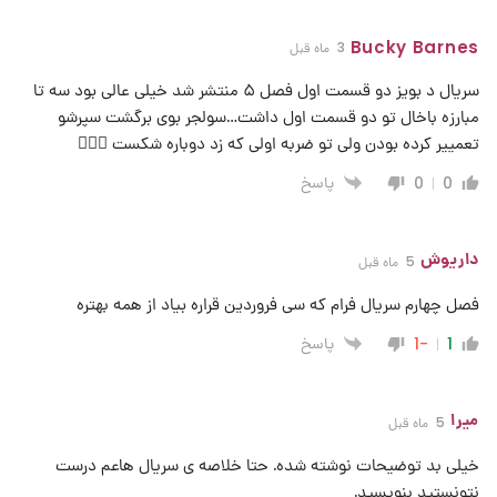
Bucky Barnes
3 ماه قبل
سریال د بویز دو قسمت اول فصل ۵ منتشر شد خیلی عالی بود سه تا
مبارزه باخال تو دو قسمت اول داشت…سولجر بوی برگشت سپرشو‌
تعمییر کرده بودن ولی تو ضربه اولی که زد دوباره شکست 🤦🏻‍♂️
پاسخ
0
0
داریوش
5 ماه قبل
فصل چهارم سریال فرام که سی فروردین قراره بیاد از همه بهتره
پاسخ
-1
1
میرا
5 ماه قبل
خیلی بد توضیحات نوشته شده. حتا خلاصه ی سریال هاعم درست
نتونستید بنویسید.