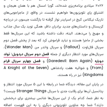
۲۰۲۶ میلادی برنامه‌ریزی شده‌اند، گویا امسال هم با همان هیجان و
اشتیاق پای تلویزیون‌ها خواهیم نشست. در واقع، از ماجراجویی‌های
تاریک نیکلاس کیج در اسپایدر نوآر گرفته تا بازگشت جیسون در دریاچه
کریستال و داستان‌های جدید برادران دافر، همگی نوید یک سال جذاب
و مهیج را می‌دهند. البته، دقت داشته باشید که این سریال‌ها فقط
بخشی از ماجرا هستند و نباید فراموش کرد که بعد از پخش فصل دوم
سریال فال‌اوت (Fallout) و سریال واندر من (Wonder Man)،
سریال‌های مورد انتظار دیگری از جمله
فصل دوم سریال دردویل: تولد
دوباره
(Daredevil: Born Again) و
فصل چهارم سریال فرام
(From) و شوالیه هفت پادشاهی (A Knight of the Seven
Kingdoms) نیز در راه هستند.
در پایان این مقاله، دیدگاه شما در رابطه با این ۵ سریال مورد انتظار و
پتانسیل آن‌ها برای رقابت جدی با سریال Stranger Things چیست؟
به نظر شما، کدام یک از این سریال‌ها شانس بیشتری برای درخشش
دارند؟ شما چه عناوین تلویزیونی دیگری را به این فهرست اضافه