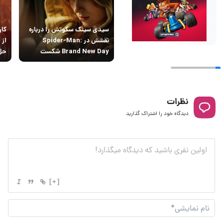
سیدی سینک سکوتش را درباره
کار
نقشش در Spider-Man:
از 
Brand New Day شکست
حل 
نظرات
دیدگاه خود را اشتراک گذارید
[+]
نام
نما