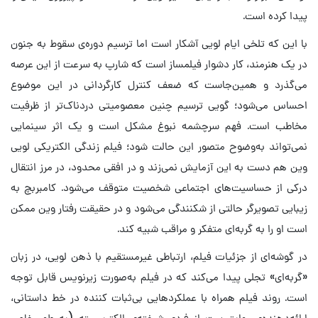
پیدا کرده است.
با این که تلخی ایام لویی آشکار است اما ترسیم دوره‌ی سقوط به جنون
در یک هنرمند، کار دشوار فیلمساز است که شارپ به‌ سرعت از این عرصه
می‌گذرد و همین‌جاست که ضعف کنترل کارگردانی در این موضوع
احساس می‌شود؛ گویی ترسیم چنین معصومیتی دردناک‌تر از ظرفیت
مخاطب است. فهم سرچشمه نبوغ مشکل است و یک اثر سینمایی
نمی‌تواند به‌وضوح متصور این حالت شود؛ فیلم زندگی الکتریکی لویی
وین هم دست به این آزمایش نمی‌زند و در افقی محدود، در مرز انتقال
درکی از حساسیت‌های اجتماعی شخصیت متوقف می‌شود. کامبربچ به
زیبایی تصویرگر حالتی از شکنندگی می‌شود و در حقیقت رفتار وین ممکن
است او را به گربه‌ای متفکر و مراقب شبیه کند.
در گوشه‌ای از جزئیات فیلم، ارتباطی غیرمستقیم با ذهن لویی، در زبان
«گربه‌ای» تجلی پیدا می‌کند که در فیلم به‌صورت زیرنویس‌ قابل توجه
است. روند فیلم همراه با عملکردهایی بی‌ثبات کننده در خط داستانی،
ارائه‌دهنده‌ی روایتی‌ست از فردی شیفته‌ی الکتریسیته (به طور خاص