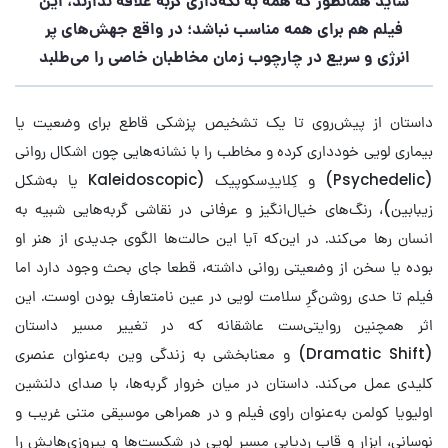
شاید همانطور که همه به نگه‌داری گربه علاقه ندارند، این
فیلم هم برای همه مناسب نباشد؛ در واقع جهش‌های پر
انرژی و سریع‌ در چارچوب زمان مخاطبان خاصی را می‌طلبد
داستان از پیش‌روی تا یک تشخیص پزشکی قاطع برای وضعیت یا
بیماری لویی خودداری کرده و مخاطب را با نشانه‌هایی چون اشکال روانی
(Psychedelic) و کِلایدِسکوپیک (Kaleidoscopic یا به‌شکل
زیبابین)، رنگ‌های خیال‌انگیز و عرفانی در نقاشی‌‌ گربه‌هایی شبیه به
انسان رها می‌کند. در این‌که آیا این حالت‌ها الگوی جدیدی از هنر او
بوده یا سخن از وضعیتی روانی داشته، قطعا جای بحث وجود دارد اما
فیلم تا حدی روشن‌گرِ سلامت لویی در عین نامتعارف بودن او‌ست. این
اثر همچنین روایتی‌ست عاشقانه که در تغییر مسیر داستان
(Dramatic Shift) و معنابخشی به زندگی وین به‌عنوان عنصری
کلیدی عمل می‌کند. داستان در میان خروار گربه‌ها، با صدای دلنشین
اولیویا کولمن به‌عنوان راوی فیلم و در همراهی موسیقی متنی غریب و
نوسانی، ابزار و قاب ردیابی مسیر لویی در شکست‌ها و پیروزی‌هایش را