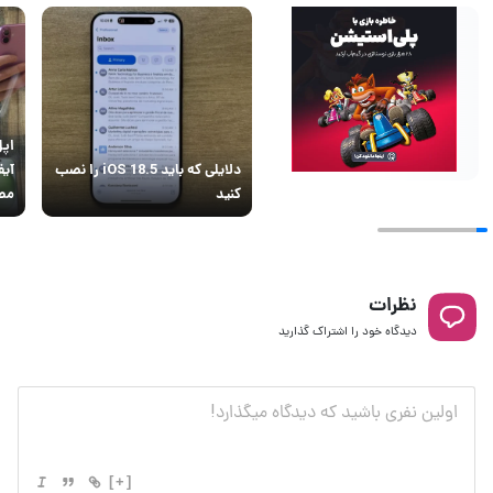
اپل
دلایلی که باید iOS 18.5 را نصب
آیف
کنید
مصن
نظرات
دیدگاه خود را اشتراک گذارید
[+]