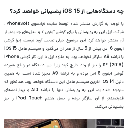
چه دستگاه‌هایی از iOS 15 پشتیبانی خواهند کرد؟
با توجه به گزارش منتشر شده توسط سایت فرانسوی iPhoneSoft،
شرکت اپل این به روزرسانی را برای گوشی آیفون 7 و مدل‌های جدیدتر از
آن منتشر خواهد کرد. این موضوع خیلی تعجب آورد نیست، زیرا گوشی
آیفون 6 اس بیش از 5 سال از عمر آن می‌گذرد و سیستم عامل iOS 15
با تراشه A9 سازگار نخواهد بود. به علاوه اپل با این کار گوشی iPhone
SE (2016) را نیز از رده خارج کرد؛ زیرا این دستگاه در واقع هم‌رده
گوشی آیفون 6 اس بوده و به تراشه A9 مجهز شده است، به همین
دلیل iOS 14 آخرین سیستم عامل این دستگاه خواهد بود. همانطور که
متوجه شده‌اید، این به روزرسانی تنها با تراشه A10 و پردازنده‌های
قدرتمندتر از آن سازگار بوده و نسل هفتم iPod Touch را نیز
پشتیبانی می‌کند.