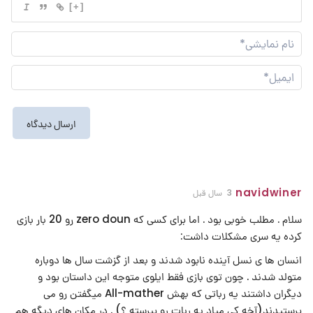
[+]
نام
نما
ایم
navidwiner
3 سال قبل
سلام . مطلب خوبی بود . اما برای کسی که zero doun رو 20 بار بازی
کرده یه سری مشکلات داشت:
انسان ها ی نسل آینده نابود شدند و بعد از گزشت سال ها دوباره
متولد شدند . چون توی بازی فقط ایلوی متوجه این داستان بود و
دیگران داشتند یه رباتی که بهش All-mather میگفتن رو می
پرستیدند(آخه کی میاد یه ربات رو بپرسته ؟) . در مکان های دیگه هم