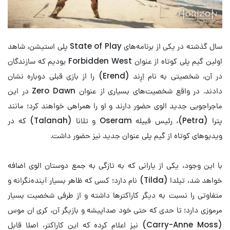
سال گذشته در یکی از برنامه‌های State of Play پلی استیشن، شاهد
اولین گیم پلی کوتاه از عنوان Forbidden West بودیم که سازندگان
در آن، شخصیتی به نام اِرِند (Erend) را از بازی قبلی دوباره نشان
دادند. در واقع شخصیت‌های بسیاری از عنوان Zero Dawn در این
ماجراجویی جدید الوی حضور دارند و او را همراهی خواهند کرد؛ مانند
پترا (Petra)، رئیس قبیله Oseram و تلانا (Talanah) که در
ویدیوهای کوتاه از گیم پلی عنوان جدید نیز حضور داشت.
با این وجود، یکی از یارانی که به تازگی به جمع دوستان الوی اضافه
خواهد شد، تیلدا (Tilda) نام دارد؛ کسی که ظاهر بسیار آینده‌نگرانه و
متفاوتی را نسبت به دیگر کاراکترها داشته و از طرفی شخصیت بسیار
مرموزی دارد؛ تا حدی که حتی خود صداپیشه و بازیگر آن، کری ان موس
(Carry-Anne Moss) نیز اعلام کرده که این کاراکتر، اصلا قابل