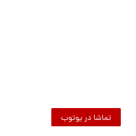
داستان کامل سری هورایزن
تماشا در یوتوب