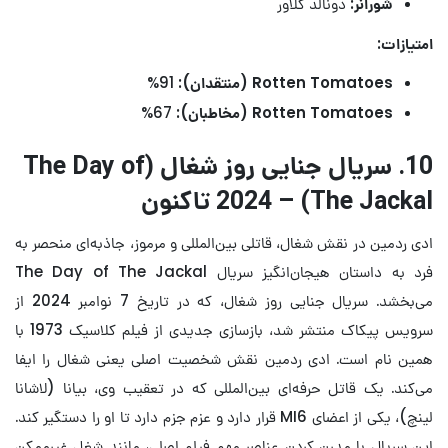
شورانر:
دونالد گلاور
امتیازات:
Rotten Tomatoes (منتقدان):
91%
Rotten Tomatoes (مخاطبان):
67%
10. سریال جنایی
روز
شغال (The Day of
The Jackal) – 2024 تاکنون
ادی ردمین در نقش شغال، قاتلی بین‌المللی و مرموز، جاذبه‌ای منحصر به
فرد به داستان هیجان‌انگیز سریال The Day of The Jackal
می‌بخشد. سریال جنایی روز شغال، که در تاریخ 7 نوامبر 2024 از
سرویس پیکاک منتشر شد، بازسازی جدیدی از فیلم کلاسیک 1973 با
همین نام است. ادی ردمین نقش شخصیت اصلی یعنی شغال را ایفا
می‌کند. یک قاتل حرفه‌ای بین‌المللی که در تعقیب وی، بیانا (لاشانا
لینچ)، یکی از اعضای MI6 قرار دارد و عزم جزم دارد تا او را دستگیر کند.
این سریال با مدرن کردن عناصر مهم فیلم اصلی، مانند شغل غیرممکن