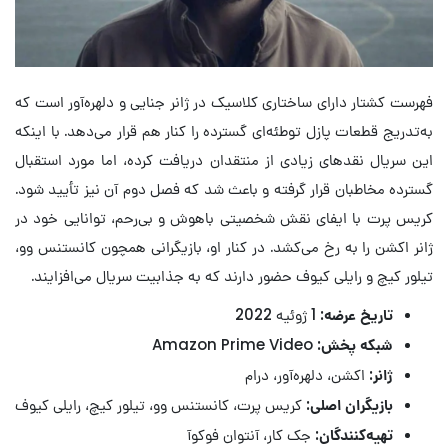
فهرست کشتار دارای ساختاری کلاسیک در ژانر جنایی و دلهره‌آور است که
به‌تدریج قطعات پازل توطئه‌ای گسترده را کنار هم قرار می‌دهد. با اینکه
این سریال نقدهای زیادی از منتقدان دریافت کرده، اما مورد استقبال
گسترده مخاطبان قرار گرفته و باعث شد که فصل دوم آن نیز تأیید شود.
کریس پرت با ایفای نقش شخصیتی باهوش و بی‌رحم، توانایی خود در
ژانر اکشن را به رخ می‌کشد. در کنار او، بازیگرانی همچون کانستنس وو،
تیلور کیچ و رایلی کیوف حضور دارند که به جذابیت سریال می‌افزایند.
تاریخ عرضه:
1 ژوئیه 2022
شبکه پخش:
Amazon Prime Video
ژانر:
اکشن، دلهره‌آور، درام
بازیگران اصلی:
کریس پرت، کانستنس وو، تیلور کیچ، رایلی کیوف
تهیه‌کنندگان:
جک کار، آنتوان فوکوآ