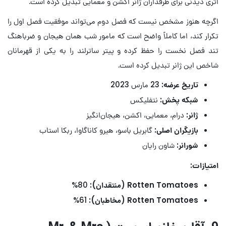
اثری دیدنی برای طرفداران ژانر اکشن و معمایی تبدیل کرده است.
اگرچه هنوز مشخص نیست که فصل دوم می‌تواند موفقیت فصل اول را
تکرار کند، اما کاملاً واضح است که مامور شب همان هیجان و ضرباهنگ
تند فصل نخست را حفظ کرده و پیتر ساترلند را به یکی از قهرمانان
شاخص این ژانر تبدیل کرده است.
تاریخ عرضه:
23 مارس 2023
شبکه پخش:
نتفلیکس
ژانر:
درام، معمایی، اکشن، هیجان‌انگیز
بازیگران اصلی:
گابریل باسو، هیرو کاناگاوا، ربکا استاب
شورانر:
شاون رایان
امتیازات:
Rotten Tomatoes (منتقدان):
80%
Rotten Tomatoes (مخاطبان):
61%