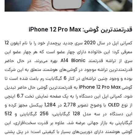
قدرتمندترین گوشی: iPhone 12 Pro Max
کمپانی اپل در سال 2020 سری جدید پرچمدار خود را با نام آیفون 12
معرفی کرد؛ این خانواده دارای چهار عضو است که هر چهار عضو این
سری از تراشه قدرتمند A14 Bionic بهره می‌برند. در حال حاضر
قدرتمندترین تراشه موجود در گوشی‌های هوشمند متعلق به این شرکت
بوده و وجود چنین تراشه‌ای در کنار 6 گیگابایت رم باعث شده است تا
گوشی iPhone 12 Pro Max به قدرتمندترین گوشی حال حاضر تبدیل
شود. کمپانی اپل این دستگاه را به یک صفحه نمایش تخت 6.7 اینچی
از نوع OLED با وضوح تصویر 2,778 در 1,284 پیکسل مجهز کرده و
این دستگاه در سه مدل 128 گیگابایتی، 256 گیگابایتی و 512
گیگابایتی به بازار جهانی عرضه شد. علاوه بر قدرت سخت‌افزاری، این
گوشی هوشمند دارای دوربین‌های بسیار با کیفیتی است؛ در پنل پشتی