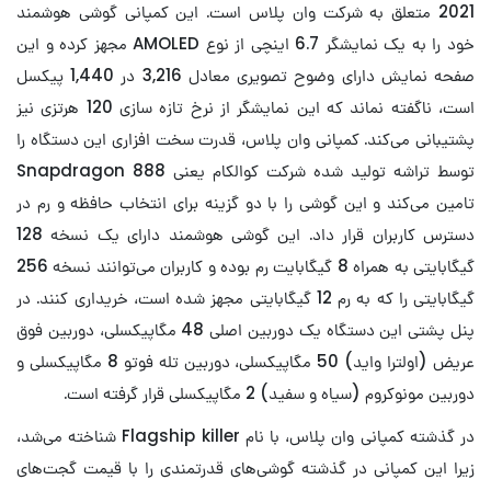
2021 متعلق به شرکت وان پلاس است. این کمپانی گوشی هوشمند
خود را به یک نمایشگر 6.7 اینچی از نوع AMOLED مجهز کرده و این
صفحه نمایش دارای وضوح تصویری معادل 3,216 در 1,440 پیکسل
است، ناگفته نماند که این نمایشگر از نرخ تازه سازی 120 هرتزی نیز
پشتیبانی می‌کند. کمپانی وان پلاس، قدرت سخت افزاری این دستگاه را
توسط تراشه تولید شده شرکت کوالکام یعنی Snapdragon 888
تامین می‌کند و این گوشی را با دو گزینه برای انتخاب حافظه و رم در
دسترس کاربران قرار داد. این گوشی هوشمند دارای یک نسخه 128
گیگابایتی به همراه 8 گیگابایت رم بوده و کاربران می‌توانند نسخه 256
گیگابایتی را که به رم 12 گیگابایتی مجهز شده است، خریداری کنند. در
پنل پشتی این دستگاه یک دوربین اصلی 48 مگاپیکسلی، دوربین فوق
عریض (اولترا واید) 50 مگاپیکسلی، دوربین تله فوتو 8 مگاپیکسلی و
دوربین مونوکروم (سیاه و سفید) 2 مگاپیکسلی قرار گرفته است.
در گذشته کمپانی وان پلاس، با نام Flagship killer شناخته می‌شد،
زیرا این کمپانی در گذشته گوشی‌های قدرتمندی را با قیمت گجت‌های