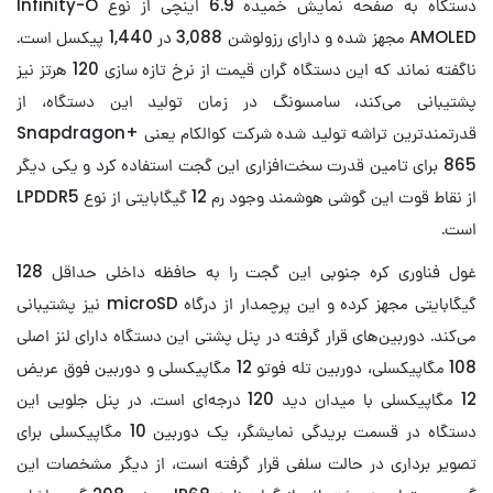
دستگاه به صفحه نمایش خمیده 6.9 اینچی از نوع Infinity-O
AMOLED مجهز شده و دارای رزولوشن 3,088 در 1,440 پیکسل است.
ناگفته نماند که این دستگاه گران قیمت از نرخ تازه سازی 120 هرتز نیز
پشتیبانی می‌کند، سامسونگ در زمان تولید این دستگاه، از
قدرتمندترین تراشه تولید شده شرکت کوالکام یعنی +Snapdragon
865 برای تامین قدرت سخت‌افزاری این گجت استفاده کرد و یکی دیگر
از نقاط قوت این گوشی هوشمند وجود رم 12 گیگابایتی از نوع LPDDR5
است.
غول فناوری کره جنوبی این گجت را به حافظه داخلی حداقل 128
گیگابایتی مجهز کرده و این پرچمدار از درگاه microSD نیز پشتیبانی
می‌کند. دوربین‌های قرار گرفته در پنل پشتی این دستگاه دارای لنز اصلی
108 مگاپیکسلی، دوربین تله فوتو 12 مگاپیکسلی و دوربین فوق عریض
12 مگاپیکسلی با میدان دید 120 درجه‌ای است. در پنل جلویی این
دستگاه در قسمت بریدگی نمایشگر، یک دوربین 10 مگاپیکسلی برای
تصویر برداری در حالت سلفی قرار گرفته است، از دیگر مشخصات این