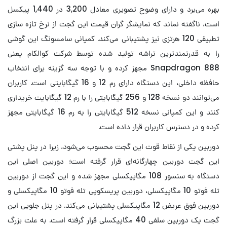
بهره می‌برد و دارای وضوح تصویری معادل 3,200 در 1,440 پیکسل
است، ناگفته نماند که نمایشگر گران قیمت این گجت از نرخ تازه سازی
تطبیقی 120 هرتزی نیز پشتیبانی می‌کند. کمپانی سامسونگ این گوشی
را به قدرتمندترین تراشه تولید شده توسط شرکت کوالکام یعنی
Snapdragon 888 مجهز کرده و با توجه سه گزینه برای انتخاب
حافظه داخلی، این دستگاه دارای رم 12 و 16 گیگابایتی است. کاربران
می‌توانند دو نسخه 128 و 256 گیگابایتی را با رم 12 گیگابایت خریداری
کنند و این کمپانی نسخه 512 گیگابایتی را به رم 16 گیگابایتی مجهز
کرده و در دسترس کاربران قرار داده است.
دوربین یکی از نقاط قوت این گجت محسوب می‌شود، زیرا در پنل پشتی
این گجت دوربین چهارگانه‌ای قرار گرفته است؛ دوربین اصلی این
دستگاه به سنسور 108 مگاپیکسلی مجهز شده و این گجت از دوربین
تله فوتو 10 مگاپیکسلی، دوربین پریسکوپی تله فوتو 10 مگاپیکسلی و
دوربین فوق عریض 12 مگاپیکسلی پشتیبانی می‌کند. در پنل جلویی این
گجت یک دوربین سلفی 40 مگاپیکسلی قرار گرفته است. به علت بزرگ