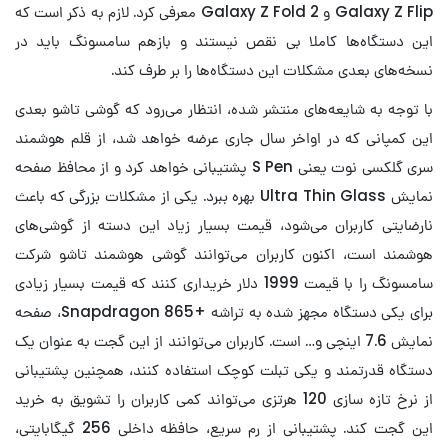
Galaxy Z Flip و Galaxy Z Fold 2 معرفی کرد. لازم به ذکر است که
این دستگاه‌ها کاملا بی نقص نیستند و بازهم سامسونگ باید در
نسخه‌های بعدی مشکلات این دستگاه‌ها را بر طرف کند.
با توجه به شایعه‌های منتشر شده، انتظار می‌رود که گوشی تاشو بعدی
این کمپانی که در اواخر سال جاری عرضه خواهد شد، از قلم هوشمند
سری گلکسی نوت یعنی S Pen پشتیبانی خواهد کرد و از محافظ صفحه
نمایش Ultra Thin Glass بهره ببرد. یکی از مشکلات بزرگی که باعث
نارضایتی کاربران می‌شود، قیمت بسیار زیاد این دسته از گوشی‌های
هوشمند است، اکنون کاربران می‌توانند گوشی هوشمند تاشو شرکت
سامسونگ را با قیمت 1999 دلار خریداری کنند که قیمت بسیار زیادی
برای یکی دستگاه مجهز شده به تراشه +Snapdragon 865، صفحه
نمایش 7.6 اینچی و… است. کاربران می‌توانند از این گجت به عنوان یک
دستگاه قدرتمند و یکی تبلت کوچک استفاده کنند، همچنین پشتیبانی
از نرخ تازه سازی 120 هرتزی می‌تواند کمی کاربران را تشویق به خرید
این گجت کند. پشتیبانی از رم سریع، حافظه داخلی 256 گیگابایتی،