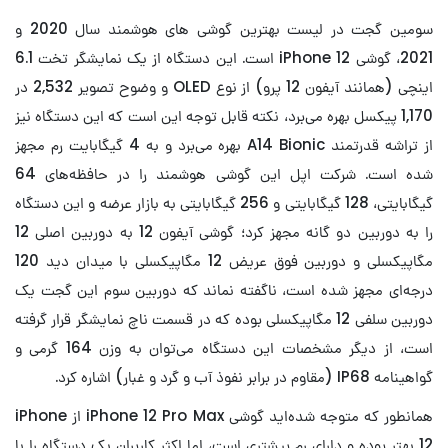
سومین گجت در لیست بهترین گوشی های هوشمند سال 2020 و
2021، گوشی iPhone 12 است. این دستگاه از یک نمایشگر تخت 6.1
اینچی (همانند آیفون 12 پرو) از نوع OLED و وضوح تصویر 2,532 در
1,170 پیکسل بهره می‌برد، ‌نکته قابل توجه این است که این دستگاه نیز
از تراشه قدرتمند A14 Bionic بهره می‌برد و به 4 گیگابایت رم مجهز
شده است. شرکت اپل این گوشی هوشمند را در حافظه‌های 64
گیگابایتی، 128 گیگابایتی و 256 گیگابایتی به بازار عرضه و این دستگاه
را به دوربین دو گانه مجهز کرد؛ گوشی آیفون 12 به دوربین اصلی 12
مگاپیکسلی و دوربین فوق عریض 12 مگاپیکسلی با میدان دید 120
درجه‌ای مجهز شده است، ناگفته نماند که دوربین سوم این گجت یک
دوربین سلفی 12 مگاپیکسلی بوده که در قسمت ناچ نمایشگر قرار گرفته
است، از دیگر مشخصات این دستگاه می‌توان به وزن 164 گرمی و
گواهینامه IP68 (مقاوم در برابر نفوذ آب و گرد و غبار) اشاره کرد.
همانطور که متوجه شده‌اید گوشی iPhone 12 Pro Max از iPhone
12 بهتر بوده و دارای رم بیشتری است، اما اکثر کاربران یک دستگاه را با